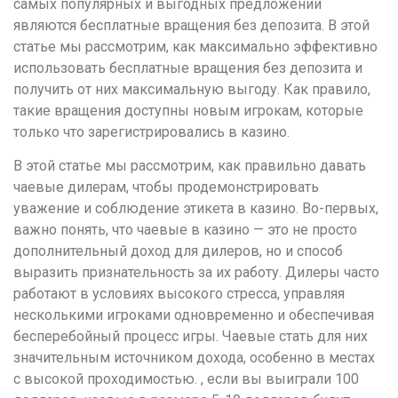
самых популярных и выгодных предложений
являются бесплатные вращения без депозита. В этой
статье мы рассмотрим, как максимально эффективно
использовать бесплатные вращения без депозита и
получить от них максимальную выгоду. Как правило,
такие вращения доступны новым игрокам, которые
только что зарегистрировались в казино.
В этой статье мы рассмотрим, как правильно давать
чаевые дилерам, чтобы продемонстрировать
уважение и соблюдение этикета в казино. Во-первых,
важно понять, что чаевые в казино — это не просто
дополнительный доход для дилеров, но и способ
выразить признательность за их работу. Дилеры часто
работают в условиях высокого стресса, управляя
несколькими игроками одновременно и обеспечивая
бесперебойный процесс игры. Чаевые стать для них
значительным источником дохода, особенно в местах
с высокой проходимостью. , если вы выиграли 100