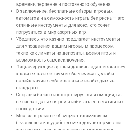
времени, терпения и постоянного обучения.
В заключение, бесплатные обзоры игровых
автоматов и возможность играть без риска — это
отличные инструменты для всех, кто хочет
погрузиться в мир азартных игр.
Убедитесь, что казино предлагает инструменты
для управления вашим игровым процессом,
такие как лимиты на депозиты, время игры и
возможность самоисключения.
Лицензирующие органы должны адаптироваться
к новым технологиям и обеспечивать, чтобы
онлайн-казино соблюдали все необходимые
стандарты.
Сохраняя баланс и контролируя свои эмоции, вы
се наслаждаться игрой и избегать ее негативных
последствий.
Многие игроки не обращают внимания на
безопасность и удобство методов, которые они
используют для пополнения счета и вывода