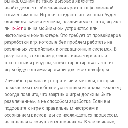
рынка. Одним из таких вызовов является
необходимость обеспечения кроссплатформенной
совместимости. Игроки ожидают, что их опыт будет
одинаково качественным, независимо от того, играют
ли
1хбет
они на мобильном устройстве или
настольном компьютере. Это требует от провайдеров
разработки игр, которые без проблем работать на
различных устройствах и операционных системах. В
результате, компании должны инвестировать в
технологии и ресурсы, чтобы гарантировать, что их
игры будут оптимизированы для всех платформ.
Изучайте правила игр, стратегии и методы, которые
помочь вам стать более успешным игроком. Наконец,
всегда помните, что азартные игры должны быть
развлечением, а не способом заработка. Если вы
подходите к игре с правильным настроем и
осознанием рисков, вы се наслаждаться процессом,
не попадая в ловушки мошенников. В заключение,