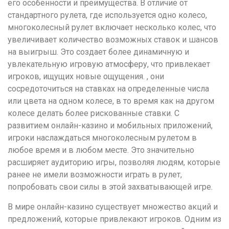
его особенности и преимущества. В отличие от
стандартного рулета, где используется одно колесо,
многоколесный рулет включает несколько колес, что
увеличивает количество возможных ставок и шансов
на выигрыш. Это создает более динамичную и
увлекательную игровую атмосферу, что привлекает
игроков, ищущих новые ощущения. , они
сосредоточиться на ставках на определенные числа
или цвета на одном колесе, в то время как на другом
колесе делать более рискованные ставки. С
развитием онлайн-казино и мобильных приложений,
игроки наслаждаться многоколесным рулетом в
любое время и в любом месте. Это значительно
расширяет аудиторию игры, позволяя людям, которые
ранее не имели возможности играть в рулет,
попробовать свои силы в этой захватывающей игре.
В мире онлайн-казино существует множество акций и
предложений, которые привлекают игроков. Одним из