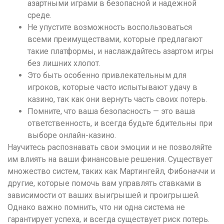
азартными играми в безопасной и надежной
среде.
Не упустите возможность воспользоваться
всеми преимуществами, которые предлагают
такие платформы, и наслаждайтесь азартом игры
без лишних хлопот.
Это быть особенно привлекательным для
игроков, которые часто испытывают удачу в
казино, так как они вернуть часть своих потерь.
Помните, что ваша безопасность — это ваша
ответственность, и всегда будьте бдительны при
выборе онлайн-казино.
Научитесь распознавать свои эмоции и не позволяйте
им влиять на ваши финансовые решения. Существует
множество систем, таких как Мартингейл, Фибоначчи и
другие, которые помочь вам управлять ставками в
зависимости от ваших выигрышей и проигрышей.
Однако важно помнить, что ни одна система не
гарантирует успеха, и всегда существует риск потерь.