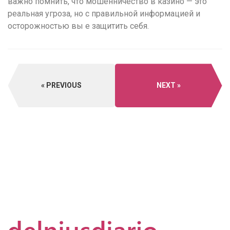
важно помнить, что мошенничество в казино — это
реальная угроза, но с правильной информацией и
осторожностью вы е защитить себя.
PREVIOUS
NEXT