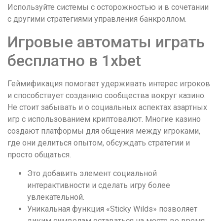
Используйте системы с осторожностью и в сочетании
с другими стратегиями управления банкроллом.
Игровые автоматы играть
бесплатно в 1xbet
Геймификация помогает удерживать интерес игроков
и способствует созданию сообщества вокруг казино.
Не стоит забывать и о социальных аспектах азартных
игр с использованием криптовалют. Многие казино
создают платформы для общения между игроками,
где они делиться опытом, обсуждать стратегии и
просто общаться.
Это добавить элемент социальной
интерактивности и сделать игру более
увлекательной.
Уникальная функция «Sticky Wilds» позволяет
диким символам оставаться на месте во время