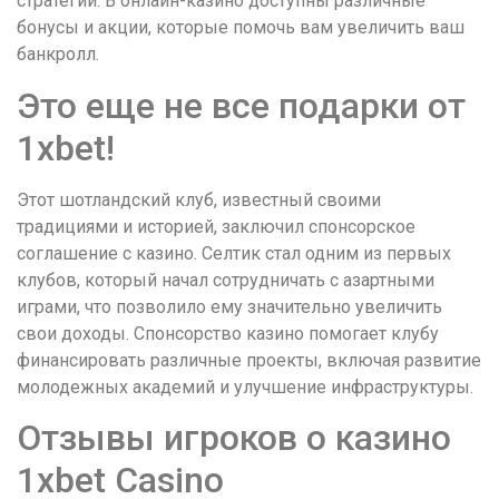
стратегии. В онлайн-казино доступны различные
бонусы и акции, которые помочь вам увеличить ваш
банкролл.
Это еще не все подарки от
1xbet!
Этот шотландский клуб, известный своими
традициями и историей, заключил спонсорское
соглашение с казино. Селтик стал одним из первых
клубов, который начал сотрудничать с азартными
играми, что позволило ему значительно увеличить
свои доходы. Спонсорство казино помогает клубу
финансировать различные проекты, включая развитие
молодежных академий и улучшение инфраструктуры.
Отзывы игроков о казино
1xbet Casino