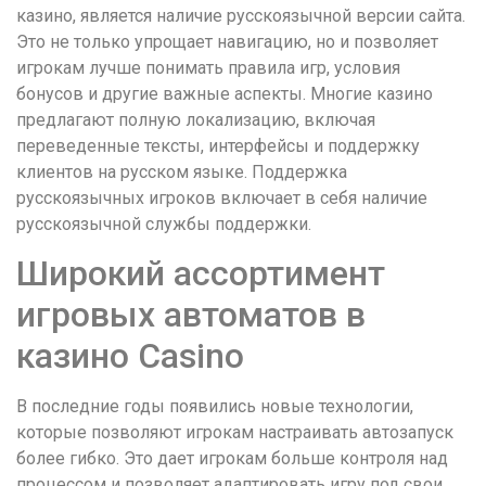
казино, является наличие русскоязычной версии сайта.
Это не только упрощает навигацию, но и позволяет
игрокам лучше понимать правила игр, условия
бонусов и другие важные аспекты. Многие казино
предлагают полную локализацию, включая
переведенные тексты, интерфейсы и поддержку
клиентов на русском языке. Поддержка
русскоязычных игроков включает в себя наличие
русскоязычной службы поддержки.
Широкий ассортимент
игровых автоматов в
казино Casino
В последние годы появились новые технологии,
которые позволяют игрокам настраивать автозапуск
более гибко. Это дает игрокам больше контроля над
процессом и позволяет адаптировать игру под свои