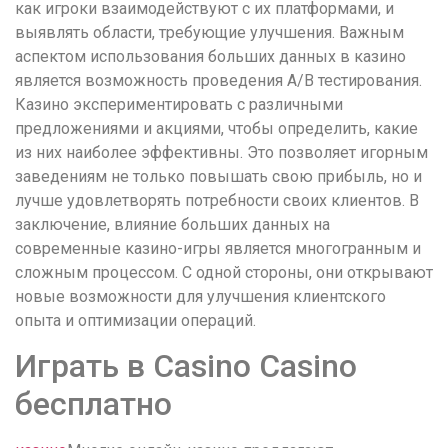
как игроки взаимодействуют с их платформами, и
выявлять области, требующие улучшения. Важным
аспектом использования больших данных в казино
является возможность проведения A/B тестирования.
Казино экспериментировать с различными
предложениями и акциями, чтобы определить, какие
из них наиболее эффективны. Это позволяет игорным
заведениям не только повышать свою прибыль, но и
лучше удовлетворять потребности своих клиентов. В
заключение, влияние больших данных на
современные казино-игры является многогранным и
сложным процессом. С одной стороны, они открывают
новые возможности для улучшения клиентского
опыта и оптимизации операций.
Игpaть в Casino Casino
бecплaтнo