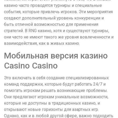
казино часто проводятся турниры и специальные
события, которые привлечь игроков. Эти мероприятия
создают дополнительный уровень конкуренции и
быть отличной возможностью для применения
стратегий. В RNG казино, хотя и существуют турниры,
они часто не имеют такого же уровня вовлеченности и
взаимодействия, как в живых казино.
Мобильная версия казино
Casino Casino
Это включать в себя создание специализированных
команд поддержки, которые будут работать 24/7 и
помогать игрокам решать возникающие проблемы.
Они предлагают игрокам уникальные возможности,
которые не доступны в традиционных казино, и
открывают новые горизонты для азартных игр.
Однако, как и в любой другой сфере, важно подходить