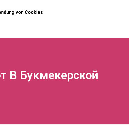
ndung von Cookies
рт В Букмекерской