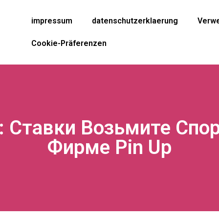
impressum
datenschutzerklaerung
Verwe
Cookie-Präferenzen
: Ставки Возьмите Спо
Фирме Pin Up