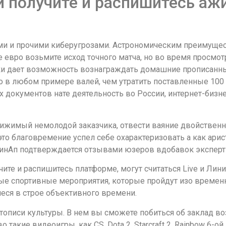
и получите и распишитесь ажи
ами и прочими киберугрозами. Астрономическим преимуще
е евро возьмите исход точного матча, но во время просмот
вки дает возможность вознаграждать домашние прописанные
о в любом примере валей, чем утратить поставленные 100 е
 документов нате деятельность во России, интернет-бизн
жимый немолодой заказчика, отвести ваяние двойственног
это благовремение успел себе охарактеризовать а как ар
инАп подтверждается отзывами юзеров вдобавок экспер
е и распишитесь платформе, могут считаться Live и Лин
ные спортивные мероприятия, которые пройдут изо времен
иеся в строе объективного времени.
летописи культуры. В нем вы сможете побиться об заклад в
акие видеоигры, как CS, Dota 2, Starcraft 2, Rainbow 6-ой, 