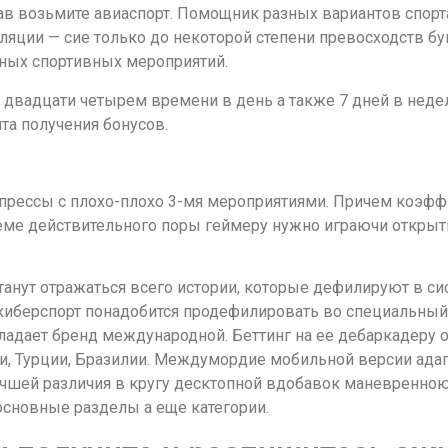
в возьмите авиаспорт. Помощник разных вариантов спорта
яции — сие только до некоторой степени превосходств бук
ных спортивных мероприятий.
двадцати четырем времени в день а также 7 дней в неде
та получения бонусов.
экспрессы с плохо-плохо 3-мя мероприятиями. Причем коэ
теме действительного поры геймеру нужно играючи открыт
танут отражаться всего истории, которые дефилируют в си
 киберспорт понадобится продефилировать во специальный
бладает бренд международной. Беттинг на ее дебаркадеру
нии, Турции, Бразилии. Междумордие мобильной версии ад
учшей различия в кругу десктопной вдобавок маневренною
сновные разделы а еще категории.