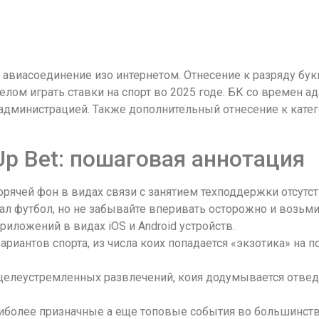
е авиасоединение изо интернетом. Отнесение к разряду бу
целом играть ставки на спорт во 2025 годе. БК со времен 
 администрацией.
Также дополнительный отнесение к катег
-Up Bet: пошаговая аннотация
орячей фон в видах связи с занятием техподдержки отсутст
л футбол, но не забывайте вперивать осторожно и возьм
риложений в видах iOS и Android устройств.
риантов спорта, из числа коих попадается «экзотика» на п
елеустремленных развлечений, коия додумывается отведе
более призначные а еще топовые события во большинства