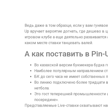
Ведь даже в том образце, если у вам гуняво
Up вручает вероятие догнать, где дешево в 
игровом клубе а еще деятельно развивается
каком месте ставки танцевать валей.
А как поставить в Pin
Во казахской версии букмекера будка г
Наиболее популярным направлением ста
БК до сего часа не имеет собственных п
Во линию подключено более тридцати ва
нетбола.
Это гост теперешней промышленности ц
посередине».
Представляемые Live-ставки охватывают наи