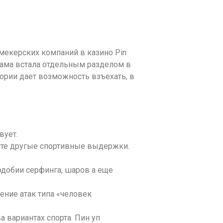
кмекерских компаний в казино Pin
адама встала отдельным разделом в
ории дает возможность взъехать, в
вует.
ите другые спортивные выдержки.
одобии серфинга, шаров а еще
ние атак типа «человек
 вариантах спорта. Пин уп