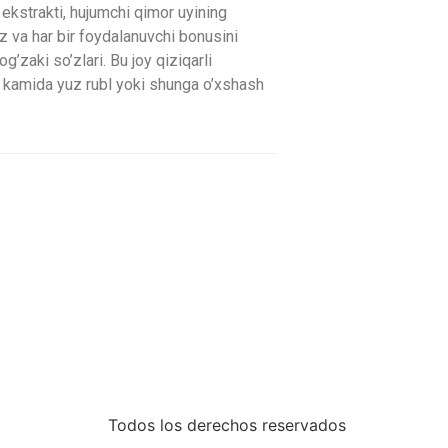
 ekstrakti, hujumchi qimor uyining
z va har bir foydalanuvchi bonusini
zaki so’zlari. Bu joy qiziqarli
a kamida yuz rubl yoki shunga o’xshash
Todos los derechos reservados