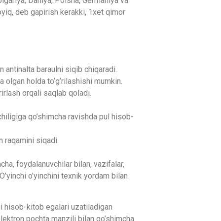
olgariya, Daniya, Polsha, Germaniya va
oyiq, deb gapirish kerakki, 1xet qimor
n antinalta baraulni siqib chiqaradi.
a olgan holda to’g’rilashishi mumkin.
irlash orqali saqlab qoladi.
chiligiga qo’shimcha ravishda pul hisob-
n raqamini siqadi.
cha, foydalanuvchilar bilan, vazifalar,
O’yinchi o’yinchini texnik yordam bilan
gi hisob-kitob egalari uzatiladigan
elektron pochta manzili bilan qo’shimcha