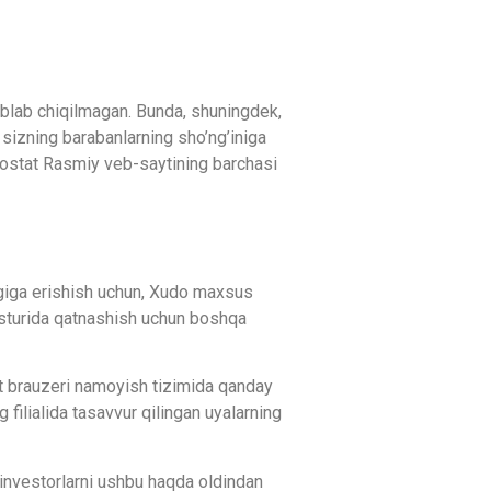
soblab chiqilmagan. Bunda, shuningdek,
sizning barabanlarning sho’ng’iniga
eliostat Rasmiy veb-saytining barchasi
igiga erishish uchun, Xudo maxsus
dasturida qatnashish uchun boshqa
t brauzeri namoyish tizimida qanday
g filialida tasavvur qilingan uyalarning
 investorlarni ushbu haqda oldindan