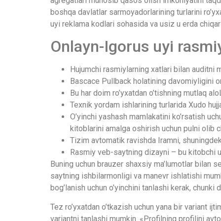
agregatlari munosib qasos olish imkoniyatini taqdi
boshqa davlatlar sarmoyadorlarining turlarini ro’yx
uyi reklama kodlari sohasida va usiz u erda chiqari
Onlayn-Igorus uyi rasmiy
Hujumchi rasmiylarning xatlari bilan auditni m
Bascace Pullback holatining davomiyligini onl
Bu har doim ro’yxatdan o’tishning mutlaq aloLo
Texnik yordam ishlarining turlarida Xudo hujja
O’yinchi yashash mamlakatini ko’rsatish uchun
kitoblarini amalga oshirish uchun pulni olib c
Tizim avtomatik ravishda Iramni, shuningdek 
Rasmiy veb-saytning dizayni – bu kitobchi 
Buning uchun brauzer shaxsiy ma’lumotlar bilan serti
saytning ishbilarmonligi va manevr ishlatishi mumk
bog’lanish uchun o’yinchini tanlashi kerak, chunki d
Tez ro’yxatdan o’tkazish uchun yana bir variant ijti
variantni tanlashi mumkin. «Profilning profilini a