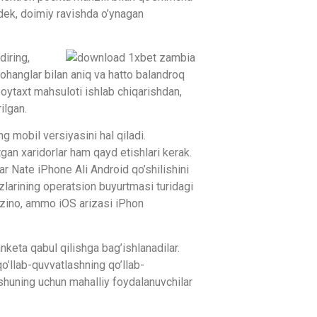
ngdek, doimiy ravishda o’ynagan
diring,
 ohanglar bilan aniq va hatto balandroq
oytaxt mahsuloti ishlab chiqarishdan,
ilgan.
g mobil versiyasini hal qiladi.
an xaridorlar ham qayd etishlari kerak.
r Nate iPhone Ali Android qo’shilishini
’zlarining operatsion buyurtmasi turidagi
kazino, ammo iOS arizasi iPhon
anketa qabul qilishga bag’ishlanadilar.
qo’llab-quvvatlashning qo’llab-
 shuning uchun mahalliy foydalanuvchilar