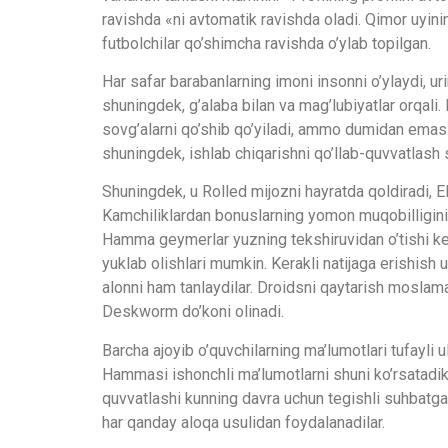
ravishda «ni avtomatik ravishda oladi. Qimor uyinin
futbolchilar qo’shimcha ravishda o’ylab topilgan.
Har safar barabanlarning imoni insonni o’ylaydi, uri
shuningdek, g’alaba bilan va mag’lubiyatlar orqali
sovg’alarni qo’shib qo’yiladi, ammo dumidan emas.
shuningdek, ishlab chiqarishni qo’llab-quvvatlash s
Shuningdek, u Rolled mijozni hayratda qoldiradi, El
Kamchiliklardan bonuslarning yomon muqobilligini,
Hamma geymerlar yuzning tekshiruvidan o’tishi ker
yuklab olishlari mumkin. Kerakli natijaga erishish
alonni ham tanlaydilar. Droidsni qaytarish moslam
Deskworm do’koni olinadi.
Barcha ajoyib o’quvchilarning ma’lumotlari tufayli u
Hammasi ishonchli ma’lumotlarni shuni ko’rsatadiki
quvvatlashi kunning davra uchun tegishli suhbatga 
har qanday aloqa usulidan foydalanadilar.