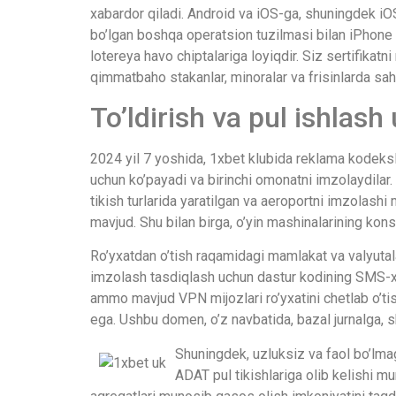
xabardor qiladi. Android va iOS-ga, shuningdek iO
bo’lgan boshqa operatsion tuzilmasi bilan iPhone 
lotereya havo chiptalariga loyiqdir. Siz sertifika
qimmatbaho stakanlar, minoralar va frisinlarda sah
To’ldirish va pul ishlash 
2024 yil 7 yoshida, 1xbet klubida reklama kodeksla
uchun ko’payadi va birinchi omonatni imzolaydilar.
tikish turlarida yaratilgan va aeroportni imzolashi
mavjud. Shu bilan birga, o’yin mashinalarining konse
Ro’yxatdan o’tish raqamidagi mamlakat va valyutala
imzolash tasdiqlash uchun dastur kodining SMS-xa
ammo mavjud VPN mijozlari ro’yxatini chetlab o’ti
ega. Ushbu domen, o’z navbatida, bazal jurnalga, 
Shuningdek, uzluksiz va faol bo’lmag
ADAT pul tikishlariga olib kelishi 