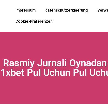
impressum
datenschutzerklaerung
Verwe
Cookie-Präferenzen
 Rasmiy Jurnali Oynadan
i 1xbet Pul Uchun Pul Uch