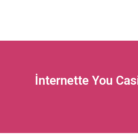
İnternette You Casi