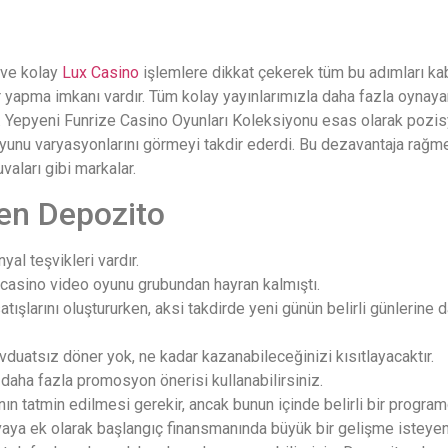
a ve kolay
Lux Casino
işlemlere dikkat çekerek tüm bu adımları kab
jlar yapma imkanı vardır. Tüm kolay yayınlarımızla daha fazla oyn
n. Yepyeni Funrize Casino Oyunları Koleksiyonu esas olarak pozisyo
yunu varyasyonlarını görmeyi takdir ederdi. Bu dezavantaja rağmen
vaları gibi markalar.
en Depozito
al teşvikleri vardır.
 casino video oyunu grubundan hayran kalmıştı.
satışlarını oluştururken, aksi takdirde yeni günün belirli günlerine 
evduatsız döner yok, ne kadar kazanabileceğinizi kısıtlayacaktır.
n daha fazla promosyon önerisi kullanabilirsiniz.
 tatmin edilmesi gerekir, ancak bunun içinde belirli bir programd
 ek olarak başlangıç ​​finansmanında büyük bir gelişme isteyen ins