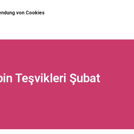
ndung von Cookies
pin Teşvikleri Şubat