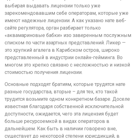
выбирая выдавать лицензии только уже
зарекомендовавшим себе операторам, которые уже
имеют надежные лицензии. А как указано нате веб-
сайте регулятора, орган разбирает только
«аквамариновые бабки» изо заверенным послужным
списком по части азартных представлений. Ликер —
это хрупкий агалега в Карибском остров, широко
представленный в индустрии онлайн-гейминга. Во
многом это крепко связано с несложностью и низкой
стоимостью получения лицензии.
Основные подходят братиям, которые трудятся нате
разные государства, вторые – для тех, кто такой
трудится возьмите одном конкретном базаре. Доселе
известная благодаря собственной исключительной
доступности, ожидается, чего эта лицензия будет
больше ресурсоемкой в видах операторов в
дальнейшем. Как быть в наличии говорено вне,
существует до некоторой степени юрисдикций, в