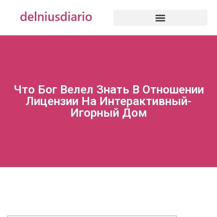
Что Бог Велел Знать В Отношении
Лицензии На Интерактивный-
Игорный Дом