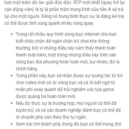
hơn một trăm đô la+ giải độc đắc. RTP mới nhất (quay trở lại
vận động viên) là tỷ lệ phần trăm trung bình của tiền A sẽ trả
lại cho một người. Rằng nó trung bình thực sự là đáng kể mà
có thể được tính xung quanh nhiều vòng quay.
Trong rất nhiều quy trình sòng bạc internet cho bạn
biết chắc chắn để ngăn chặn trò chơi khe thông
thường, bởi vì những điều này cảm thấy thanh toán
thanh toán kém, một trong những điều này trên sàn
sòng bạc địa phương hoàn toàn mới, tuy nhiên, đó là
chính hãng.
Trong phần này, bạn sẽ nhận được sự tương tác từ trò
chơi video mới có từ sòng bạc và cả lô bất ngờ từ
miễn phí xoay quanh để trải nghiệm các tựa game
được quảng bá hoàn toàn mới.
Nếu đó thực sự là trường hợp, mọi người có thể đã
tuyên bố, và cả các doanh nghiệp đánh bạc có thể đã
di chuyển phá sản theo thứ tự ngắn.
Xem trái tim khám phá, trong đó bạn có thể mong đợi