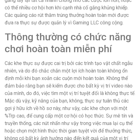
gắng lấy lại tất cả nhanh chóng nhờ các cược lớn hơn, hoặc
có thể nhiều cơ hội hơn khi cạnh nhà cố gắng khủng khiếp.
Các quảng cáo rút thăm trúng thưởng hoàn toàn mới được
đưa ra thực sự được quản lý vì Gaming LLC công cộng.
Thông thường có chức năng
chơi hoàn toàn miễn phí
Các khe thực sự được cai trị bởi các trình tạo vật chất ngẫu
nhiên, và do đó chắc chắn một lợi ích hoàn toàn không ổn
định mỗi khi bạn xoắn các cuộn mới hoàn toàn. Không thể
đảm bảo rằng bạn sẽ kiếm được cho bất kỳ vị trí video nào
của mình, do đó, việc tìm một vị trí tuyệt đối là không thực tế.
Mặc dù vậy, kỹ năng của bạn, không, thực sự tuân thủ các
gợi ý hữu ích về hồ sơ này, như vậy, các khe chọn với một
%Trp cao, để cung cấp một cơ hội có học thức. Sự mê tín và
truyền thống, các nút nhấn như vậy trong việc mua lại cụ thể
hoặc chọn một hình thức thời gian tuyệt vời để thưởng thức,
không có bất kỳ ảnh hưởng nào đến kết quả của một vị trí