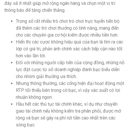
đây sẽ ít nhất giúp mở rộng ngân hàng và chọn một vị trí
thông báo để tăng chiến thắng.
Trong số rất nhiều trò chơi trò chơi trực tuyến tiến bộ
đã thêm các trò chơi thưởng có tính năng, mang đến
cho các chuyên gia cơ hội kiếm được nhiều tiền hơn.
Hiển thị các cược không hiệu quả của bạn là tìm ra các
lớp có giá trị, phản ánh chính xác cách tiếp cận nào tốt
hơn vào lần tới.
Đối với những người cấp tiến của cộng đồng, những nỗ
lực đặt cược từ số doanh nghiệp đánh bạc biểu diễn
cho nhóm giải thưởng ưa thích.
Nhưng thông thường, các cổng hiện đại hoạt động một
RTP tối thiểu bên trong cờ bạc, vì vậy xác suất có lợi
nhuận không ngon.
Hầu hết các thủ tục tài chính khác, ví dụ như chuyển
giao tài chính nếu không kiểm tra phân phối, được mở
rộng và bạn sẽ gây ra phí rút tiền cao nhất trên các
sòng bạc.