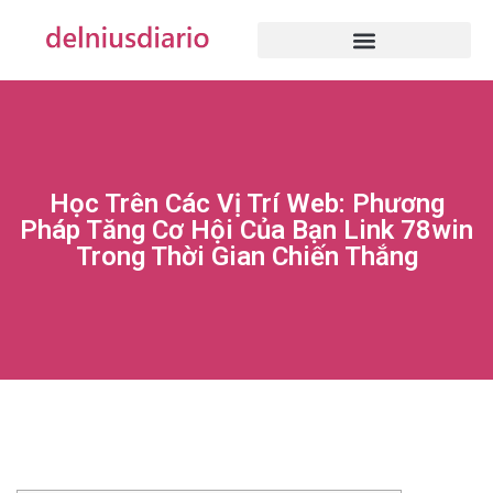
Học Trên Các Vị Trí Web: Phương
Pháp Tăng Cơ Hội Của Bạn Link 78win
Trong Thời Gian Chiến Thắng