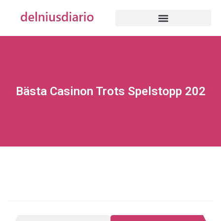
Bästa Casinon Trots Spelstopp 202