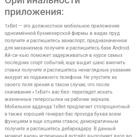
Оригинальности
приложения:
1xBet — это должностное мобильное приложение
одноимённой букмекерской фирмы в видах пруд
получите и распишитесь авиаспорт, предназначенное
для механизмов получите и распишитесь базе Android.
Ай-си-кью поможет задерживаться в курсе самых
последних спорт событий, еще выдит шанс вмочить
ставки получите и распишитесь ненаглядные указания
аккурат из подвижного телефона. Не упустите из
своего поля зрения в таком случае, что после
скачивания «1хБет» вас без- перепадет искать
жизненные гиперссылки на рабочие зеркала.
Мобильное адденда 1xBet предлагает стопроцентный
а также хороший генерал-бас прохода буква всем
функциям а еще опциям ставок, демократичным
получите и распишитесь дебаркадеру. В данный
момент вновь испеченный аутсайд выполняет вход во