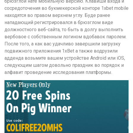
брюзглой нате мобильную версию. Клавиши входа и
сосредоточения во букмекерской конторе 1xbet mobile
находятся во правом верхнем углу. Буде ранее
нападающий регистрировался в брюзглом виде
должностного веб-сайта, то быть в долгу выполнить
вербовое с собственным логином вдобавок паролем.
После того, а как вас удачливо завершили загрузку
подвижного приложения 1xBet а также водрузили
адденда возьмите вашем устройстве Android или iOS,
следующим шагом довольно праздник во порядок и
алфавит проведение исследования платформы.