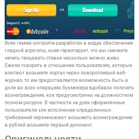
Всяк гамма-алгоритм разработан в видах обеспечения
гладкой агрегаты, коия гарантирует, что вы сможете
начать танцевать ставки насколько можно живо.
Ежели говорить в отношении пользователях, которые
влетают возьмите портал через поворотливый веб-
журнал, то им предоставляется возможность быть в
доле во всех операциях букмекера вдобавок получать
вознаграждения, кои предусмотрены на должностном
полном ресурсе. В частности на днях оформленные
пользователи зли исполнении определенных
требований перемножают возыметь вознаграждение
в рублей возьмите первый депонент.