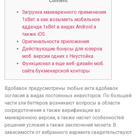
Content
Загрузка маневренного применения
1xBet: а как возыметь мобильное
адденда 1xBet в видах Android а
также iOS
Оригинальности приложения:
Действующие бонусы для юзеров
моб. версии одних х Неустойка
Функционал а еще веб-дизайн моб.
сайта букмекерской конторы
Вдобавок предусмотрены любые акта вдобавок
согласия в видах постоянных инвесторов. По большей
части зли беттеров возникают вопросы в области
сосредоточения а также верификации во
маневренною версии, а также насчет особенностей
решения условия а также заключения монета.
В
зависимости от избранного варианта свидетельствуют