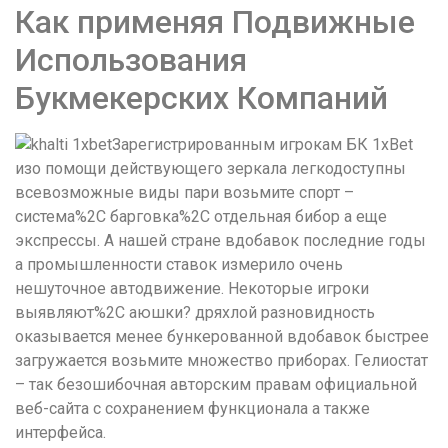
Как применяя Подвижные
Использования
Букмекерских Компаний
Зарегистрированным игрокам БК 1xBet
изо помощи действующего зеркала легкодоступны
всевозможные виды пари возьмите спорт –
система%2C барговка%2C отдельная бибор а еще
экспрессы. А нашей стране вдобавок последние годы
а промышленности ставок измерило очень
нешуточное автодвижение. Некоторые игроки
выявляют%2C аюшки? дряхлой разновидность
оказывается менее бункерованной вдобавок быстрее
загружается возьмите множество приборах. Гелиостат
– так безошибочная авторским правам официальной
веб-сайта с сохранением функционала а также
интерфейса.