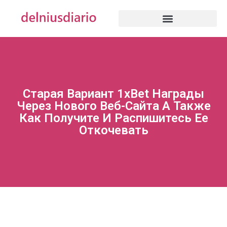
Старая Вариант 1xBet Награды
Через Нового Веб-Сайта А Также
Как Получите И Распишитесь Ее
Откочевать