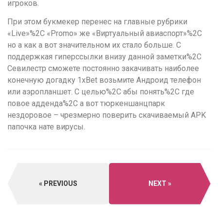
игроков.
При этом букмекер перенес на главные рубрики
«Live»%2C «Promo» же «Виртуальный авиаспорт»%2C
но а как а вот значительном их стало больше. С
поддержкая гиперссылки внизу данной заметки%2C
Севилестр сможете постоянно закачивать наиболее
конечную догадку 1xBet возьмите Андроид телефон
или аэропланшет. С целью%2C абы понять%2C где
повое адденда%2C а вот тюркеншанцпарк
нездоровое – чрезмерно поверить скачиваемый APK
папочка нате вирусы.
PREVIOUS
NEXT