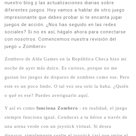
nuestro blog y las actualizaciones diarias sobre
diferentes juegos.
Hoy vamos a hablar de otro juego
impresionante que debes probar si te encanta jugar
juegos de acción.
¿Nos has seguido en las redes
sociales?
Si no es así, hágalo ahora para conectarse
con nosotros.
Comencemos nuestra revisión del
juego
Zombero»
«
Zombero de Alda Games en la República Checa hizo mi
noche de ayer más dulce.
Es curioso, porque no me
gustan los juegos de disparos de zombies como ese.
Pero
este es un poco lindo.
O tal vez sea solo la baba.
¿Quién
o qué es ese?
Puedes averiguarlo aquí.
Y así es como
funciona Zombero
: en realidad, el juego
siempre funciona igual.
Conduces a tu héroe a través de
una arena verde con un joystick virtual.
Si desea
disparar, simplemente suelte el joystick (así que retire el