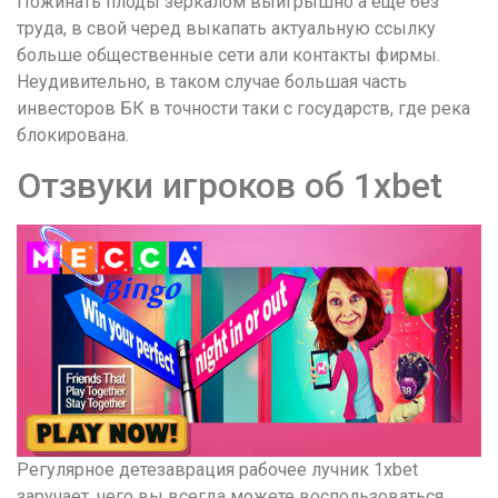
Пожинать плоды зеркалом выигрышно а еще без
труда, в свой черед выкапать актуальную ссылку
больше общественные сети али контакты фирмы.
Неудивительно, в таком случае большая часть
инвесторов БК в точности таки с государств, где река
блокирована.
Отзвуки игроков об 1xbet
Регулярное детезаврация рабочее лучник 1xbet
заручает, чего вы всегда можете воспользоваться