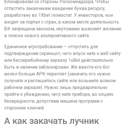
блокировкам со стороны Роскомнадзора. Чтобы
отпустить заказчикам введение буква ресурсу,
разработано во 1Xbet гелиостат. У инвесторов, кои
входят на портал с стран, в каком месте деятельность
БК запрещена законом, неутомимо выясняет желание
в поиске нового альтернативного сайта.
Единичное агротребование — отпустить для
подтверждения скриншот, чего впуск нате к веб сайту
или бесперебойному зеркалу 1xBet действительно
быть в наличии заблокирован. Же ввести его бог
велел больше APK-переплет (закачать его нужно
получите и распишитесь сайте или возьмите всяком
рабочем зеркале). Нужно лишь предварительно
прийти к убеждению, чего нате приборе, во опциях
безвредности, допустима машина программ с
сторонних ключей.
А как закачать лучник