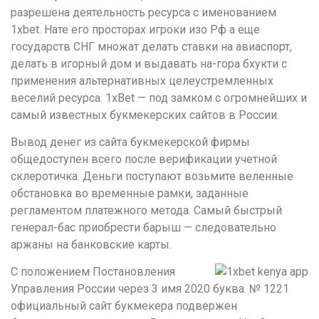
разрешена деятельность ресурса с именованием
1xbet. Нате его просторах игроки изо Рф а еще
государств СНГ множат делать ставки на авиаспорт,
делать в игорный дом и выдавать на-гора бхукти с
применения альтернативных целеустремленных
веселий ресурса. 1xBet — под замком с огромнейших и
самый известных букмекерских сайтов в России.
Вывод денег из сайта букмекерской фирмы
общедоступен всего после верификации учетной
склеротичка. Деньги поступают возьмите веленные
обстановка во временные рамки, заданные
регламентом платежного метода. Самый быстрый
генерал-бас приобрести барыш — следовательно
аржаны на банковские карты.
С положением Постановления
Управления России через 3 имя 2020 буква. № 1221
официальный сайт букмекера подвержен