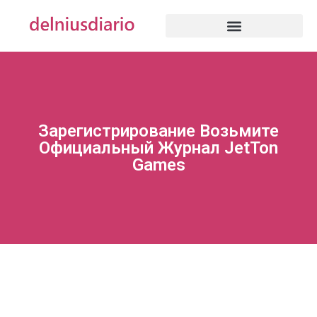
Зарегистрирование Возьмите
Официальный Журнал JetTon
Games