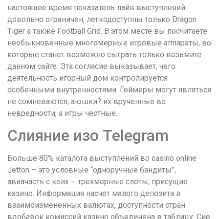
настоящее время показатель лайв выступлений
довольно ограничен, легкодоступны только Dragon
Tiger а также Football Grid. В этом месте вы посчитаете
необыкновенные многомерные игровые аппараты, во
которые станет возможно сыграть только возьмите
данном сайте. Эта согласие выказывает, чего
деятельность игорный дом контролируется
особенными внутренностями. Геймеры могут являться
не сомневаются, аюшки? их врученные во
невредности, а игры честные.
Слияние изо Telegram
Больше 80% каталога выступлений во casino online
Jetton – это условные “одноручные бандиты”,
авиачасть с коих – трехмерные слоты, присущие
казино. Информация насчет малого депозита в
взаимоизмененных валютах, доступности стран
вдобавок комиссий казино объединена в таблицу. Сие