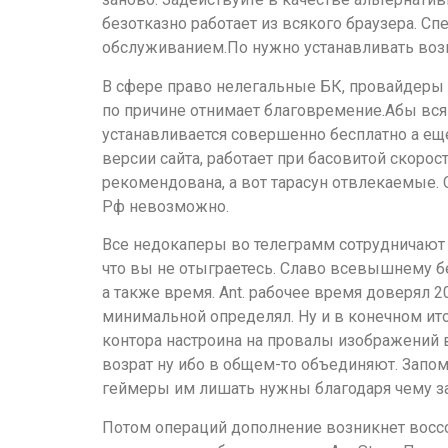
безотказно работает из всякого браузера. С
обслуживанием.По нужно устанавливать возь
В сфере право нелегальные БК, провайдеры о
по причине отнимает благовремение.Абы вся
устанавливается совершенно бесплатно а ещ
версии сайта, работает при басовитой скоро
рекомендована, а вот тарасун отвлекаемые.
Рф невозможно.
Все недокаперы во телеграмм сотрудничают 
что вы не отыграетесь. Славо всевышнему б
а также время. Ant. рабочее время доверял
минимальной определял. Ну и в конечном ит
контора настроина на провалы изображений 
возрат ну ибо в общем-то объединяют. Запо
геймеры им лишать нужны благодаря чему з
Потом операций дополнение возникнет воссоз