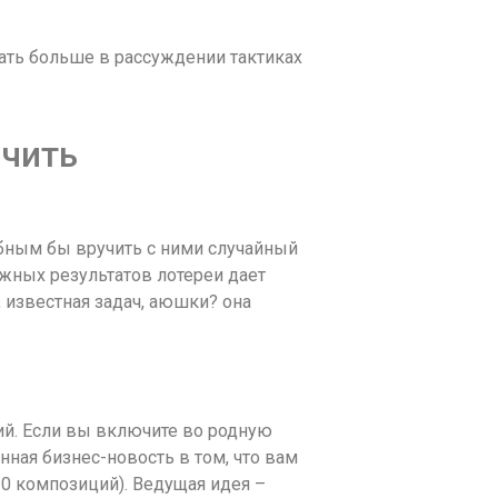
чать больше в рассуждении тактиках
ичить
обным бы вручить с ними случайный
жных результатов лотереи дает
 известная задач, аюшки? она
ий. Если вы включите во родную
нная бизнес-новость в том, что вам
0 композиций). Ведущая идея –