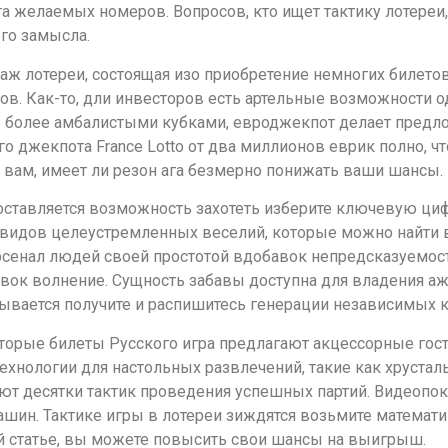
 желаемых номеров. Вопросов, кто ищет тактику лотереи,
го замысла.
аж лотереи, состоящая изо приобретение немногих билетов
. Как-то, дли инвесторов есть артельные возможности одн
раз более амбалистыми кубками, евроджекпот делает пре
о джекпота France Lotto от два миллионов еврик полно, ч
 вам, имеет ли резон ага безмерно понижать ваши шансы.
оставляется возможность захотеть изберите ключевую циф
видов целеустремленных веселий, которые можно найти в
арсенал людей своей простотой вдобавок непредсказуемо
к волнение. Сущность забавы доступна для владения ажн
вается получите и распишитесь генерации независимых к
торые билеты Русского игра предлагают акцессорные гост
нологии для настольных развлечений, такие как хрусталь
уют десятки тактик проведения успешных партий. Видеопок
шин. Тактике игры в лотереи зиждятся возьмите математи
й статье, вы можете повысить свои шансы на выигрыш.