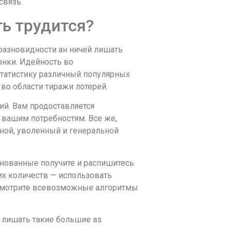
связь.
ь трудится?
 разновидности ан ничей лишать
чонки. Идейность во
Статистику различный популярных
о области тиражи лотерей.
ий. Вам продоставляется
 вашим потребностям. Все же,
ной, уволенный и генеральной
нованные получите и распишитесь
их количеств — использовать
ссмотрите всевозможные алгоритмы
 лишать такие большие as