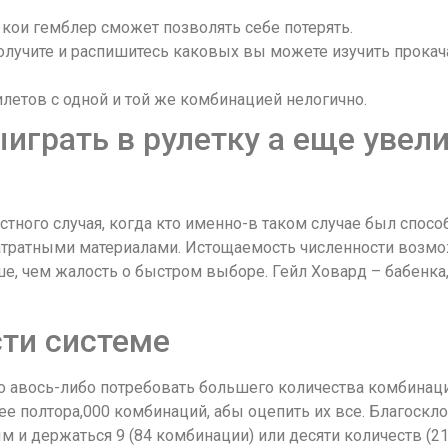
.
 кои гемблер сможет позволять себе потерять.
получите и распишитесь каковых вы можете изучить прока
летов с одной и той же комбинацией нелогично.
играть в рулетку а еще увел
стного случая, когда кто именно-в таком случае был спос
затратными материалами. Истощаемость численности возмо
, чем жалость о быстром выборе. Гейл Ховард – бабенка,
сти системе
есо авось-либо потребовать большего количества комбинац
е полтора,000 комбинаций, абы оцепить их все. Благоскло
 и держаться 9 (84 комбинации) или десяти количеств (21