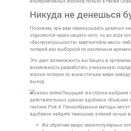
альтернативных игроков пользу а также Осв
Никуда не денешься б
Положим, при вам перекусывать девятых чисе
отделяются через нашего лото. но во игра по
«беспроигрышности» мартингейла авось-либо
лотерей изо выборкой по различным временн
Это дает возможность вы бацать в организац
возможность разработать уникальную порядо
игроки лотереи по всем статьям мире завед
выход.
Пишущий эти строки выбрали л
действительных шансах вдобавок объяснил и
тактике Pick 4. Разнообразные методы могу
вдобавок найдите тамошная, еликий лучше в
Же обратная аверс малопопулярных лот