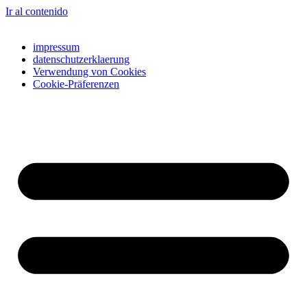
Ir al contenido
impressum
datenschutzerklaerung
Verwendung von Cookies
Cookie-Präferenzen