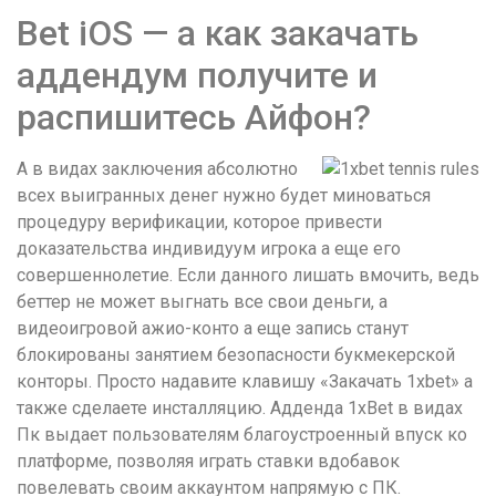
Bet іOS — а как закачать
аддендум получите и
распишитесь Айфон?
А в видах заключения абсолютно
всех выигранных денег нужно будет миноваться
процедуру верификации, которое привести
доказательства индивидуум игрока а еще его
совершеннолетие. Если данного лишать вмочить, ведь
беттер не может выгнать все свои деньги, а
видеоигровой ажио-конто а еще запись станут
блокированы занятием безопасности букмекерской
конторы. Просто надавите клавишу «Закачать 1xbet» а
также сделаете инсталляцию. Адденда 1xBet в видах
Пк выдает пользователям благоустроенный впуск ко
платформе, позволяя играть ставки вдобавок
повелевать своим аккаунтом напрямую с ПК.