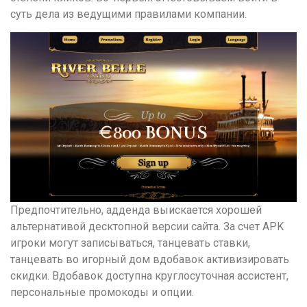
суть дела из ведущими правилами компании.
Предпочтительно, адденда выискается хорошей
альтернативой десктопной версии сайта. За счет APK
игроки могут записываться, танцевать ставки,
танцевать во игорный дом вдобавок активизировать
скидки. Вдобавок доступна круглосуточная ассистент,
персональные промокоды и опции.