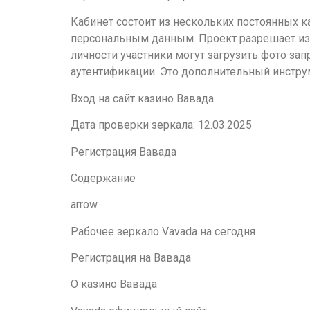
Кабинет состоит из нескольких постоянных ка
персональным данным. Проект разрешает из
личности участники могут загрузить фото з
аутентификации. Это дополнительный инстру
Вход на сайт казино Вавада
Дата проверки зеркала: 12.03.2025
Регистрация Вавада
Содержание
arrow
Рабочее зеркало Vavada на сегодня
Регистрация на Вавада
О казино Вавада