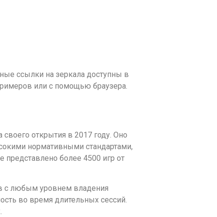
жные ссылки на зеркала доступны в
стримеров или с помощью браузера.
 своего открытия в 2017 году. Оно
ысокими нормативными стандартами,
е представлено более 4500 игр от
ов с любым уровнем владения
лость во время длительных сессий.
.