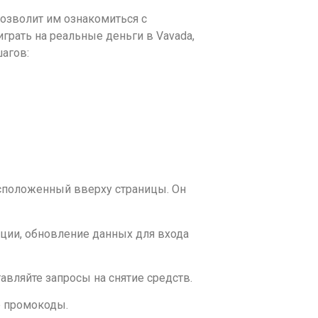
озволит им ознакомиться с
играть на реальные деньги в Vavada,
шагов:
асположенный вверху страницы. Он
ции, обновление данных для входа
авляйте запросы на снятие средств.
е промокоды.