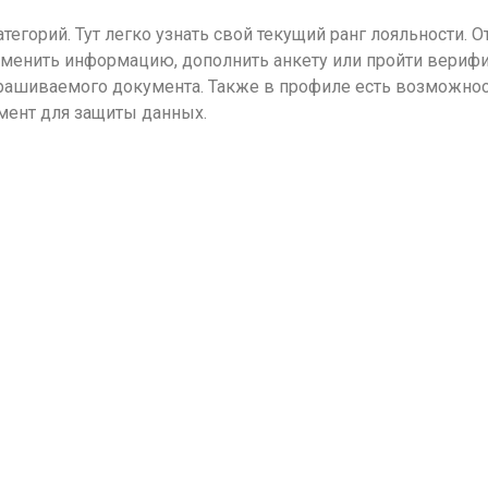
тегорий. Тут легко узнать свой текущий ранг лояльности.
менить информацию, дополнить анкету или пройти вериф
апрашиваемого документа. Также в профиле есть возможн
мент для защиты данных.