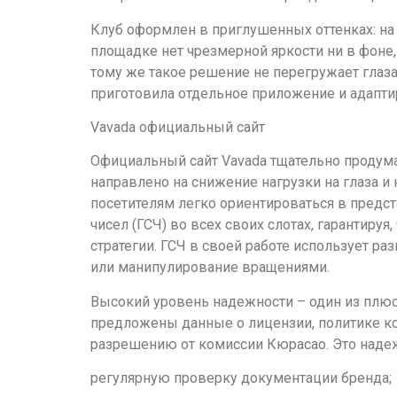
Клуб оформлен в приглушенных оттенках: на
площадке нет чрезмерной яркости ни в фоне,
тому же такое решение не перегружает гла
приготовила отдельное приложение и адапти
Vavada официальный сайт
Официальный сайт Vavada тщательно продума
направлено на снижение нагрузки на глаза и
посетителям легко ориентироваться в предст
чисел (ГСЧ) во всех своих слотах, гарантиру
стратегии. ГСЧ в своей работе использует 
или манипулирование вращениями.
Высокий уровень надежности – один из плюсо
предложены данные о лицензии, политике ко
разрешению от комиссии Кюрасао. Это наде
регулярную проверку документации бренда;