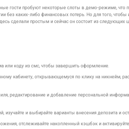
ные гости пробуют некоторые слоты в демо-режиме, что п
и без каких-либо финансовых потерь. Но для того, чтобы 
десь сделали простым и сейчас он состоит из следующих 
ма или коду из смс, чтобы завершить оформление.
ичному кабинету, открывающемуся по клику на никнейм, р
иля, редактирование и добавление персональной информа
, изучайте и выбирайте варианты внесения депозита и ост
ложения, отслеживайте накопленный кэшбэк и активируйт