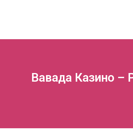
Вавада Казино – 