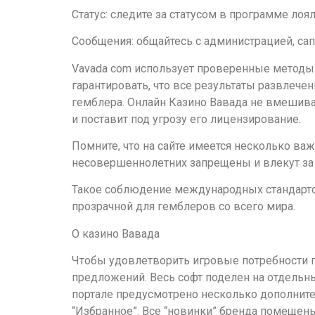
Статус: следите за статусом в программе лоял
Сообщения: общайтесь с администрацией, са
Vavada com использует проверенные методы 
гарантировать, что все результаты развлеч
гемблера. Онлайн Казино Вавада не вмешивае
и поставит под угрозу его лицензирование.
Помните, что на сайте имеется несколько ва
несовершеннолетних запрещены и влекут за 
Такое соблюдение международных стандарто
прозрачной для гемблеров со всего мира.
О казино Вавада
Чтобы удовлетворить игровые потребности 
предложений. Весь софт поделен на отдельные
портале предусмотрено несколько дополнител
“Избранное”. Все “новинки” бренда помещены