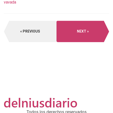
vavada
PREVIOUS
NEXT
Todos los derechos reservados