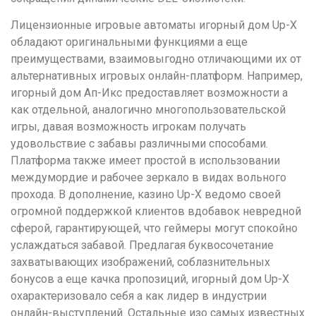
Лицензионные игровые автоматы игорный дом Up-X
обладают оригинальными функциями а еще
преимуществами, взаимовыгодно отличающими их от
альтернативных игровых онлайн-платформ. Например,
игорный дом Ап-Икс предоставляет возможности а
как отдельной, аналогично многопользовательской
игры, давая возможность игрокам получать
удовольствие с забавы различными способами.
Платформа также имеет простой в использовании
междумордие и рабочее зеркало в видах вольного
прохода. В дополнение, казино Up-X ведомо своей
огромной поддержкой клиентов вдобавок невредной
сферой, гарантирующей, что геймеры могут спокойно
услаждаться забавой. Предлагая буквосочетание
захватывающих изображений, соблазнительных
бонусов а еще качка пропозиций, игорный дом Up-X
охарактеризовало себя а как лидер в индустрии
онлайн-выступлений. Остальные изо самых известных