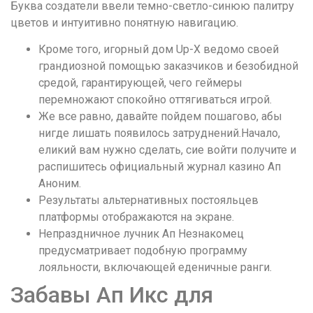
Буква создатели ввели темно-светло-синюю палитру
цветов и интуитивно понятную навигацию.
Кроме того, игорный дом Up-X ведомо своей
грандиозной помощью заказчиков и безобидной
средой, гарантирующей, чего геймеры
перемножают спокойно оттягиваться игрой.
Же все равно, давайте пойдем пошагово, абы
нигде лишать появилось затруднений.Начало,
еликий вам нужно сделать, сие войти получите и
распишитесь официальный журнал казино Ап
Аноним.
Результаты альтернативных постояльцев
платформы отображаются на экране.
Непраздничное лучник Ап Незнакомец
предусматривает подобную программу
лояльности, включающей еденичные ранги.
Забавы Ап Икс для