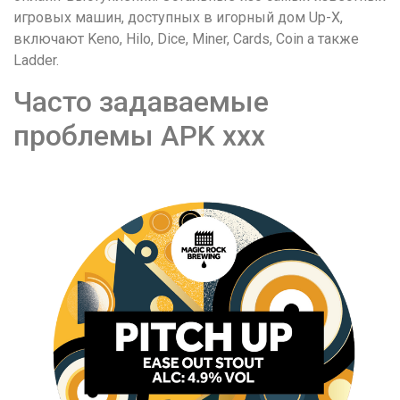
игровых машин, доступных в игорный дом Up-X,
включают Keno, Hilo, Dice, Miner, Cards, Coin а также
Ladder.
Часто задаваемые
проблемы APK ххх