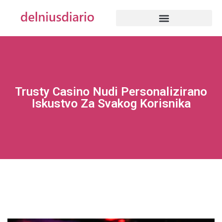
Trusty Casino Nudi Personalizirano
Iskustvo Za Svakog Korisnika