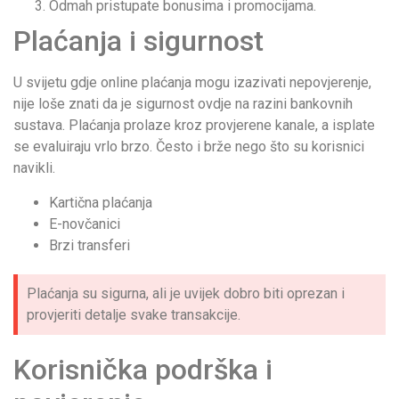
Odmah pristupate bonusima i promocijama.
Plaćanja i sigurnost
U svijetu gdje online plaćanja mogu izazivati nepovjerenje,
nije loše znati da je sigurnost ovdje na razini bankovnih
sustava. Plaćanja prolaze kroz provjerene kanale, a isplate
se evaluiraju vrlo brzo. Često i brže nego što su korisnici
navikli.
Kartična plaćanja
E-novčanici
Brzi transferi
Plaćanja su sigurna, ali je uvijek dobro biti oprezan i
provjeriti detalje svake transakcije.
Korisnička podrška i