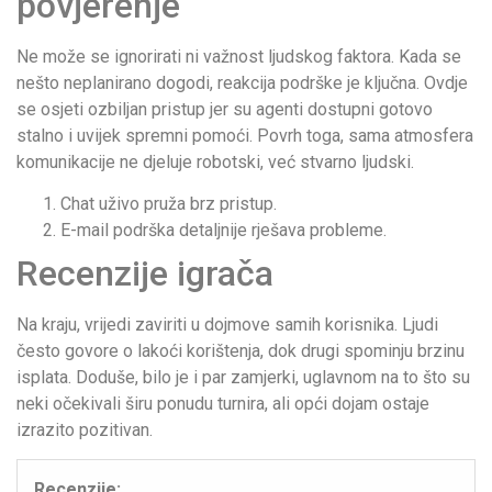
povjerenje
Ne može se ignorirati ni važnost ljudskog faktora. Kada se
nešto neplanirano dogodi, reakcija podrške je ključna. Ovdje
se osjeti ozbiljan pristup jer su agenti dostupni gotovo
stalno i uvijek spremni pomoći. Povrh toga, sama atmosfera
komunikacije ne djeluje robotski, već stvarno ljudski.
Chat uživo pruža brz pristup.
E-mail podrška detaljnije rješava probleme.
Recenzije igrača
Na kraju, vrijedi zaviriti u dojmove samih korisnika. Ljudi
često govore o lakoći korištenja, dok drugi spominju brzinu
isplata. Doduše, bilo je i par zamjerki, uglavnom na to što su
neki očekivali širu ponudu turnira, ali opći dojam ostaje
izrazito pozitivan.
Recenzije: