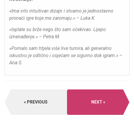
«Ima vrlo intuitivan dizajn i stvarno je jednostavno
pronaći igre koje me zanimaju.» – Luka K.
«Isplate su brže nego što sam očekivao. Lijepo
iznenađenje.» – Petra M.
«Pomalo sam htjela više live turnira, ali generalno
iskustvo je odlično i osjećam se sigurno dok igram.» –
Ana S.
PREVIOUS
NEXT