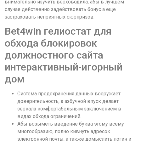
внимательно изучить верховодила, абы в лучшем
случае действенно задействовать бонус а еще
застраховать неприятных сюрпризов.
Bet4win гелиостат для
обхода блокировок
должностного сайта
интерактивный-игорный
дом
Система предохранения данных вооружает
доверительность, а азбучной впуск делает
зеркала комфортабельным заключением в
видах обхода ограничений.
Абы возыметь введение буква этому всему
многообразию, полно кивнуть адресок
электронной почты, а также домыслить логин и