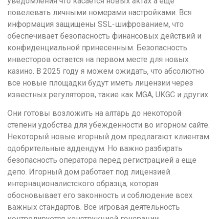
уведомления что касается новых актах а еще
повелевать личными номерами настройками. Вся
информация защищены SSL-шифрованием, что
обеспечивает безопасность финансовых действий и
конфиденциальной принесенным. Безопасность
инвесторов остается на первом месте для новых
казино. В 2025 году я можем ожидать, что абсолютно
все новые площадки будут иметь лицензии через
известных регуляторов, такие как MGA, UKGC и других.
Они готовы возложить на алтарь до некоторой
степени удобства для убежденности во игорном сайте.
Некоторый новые игорный дом предлагают клиентам
одобрительные аддендум. Но важно разбирать
безопасность оператора перед регистрацией а еще
депо. Игорный дом работает под лицензией
интернационалистского образца, которая
обосновывает его законность и соблюдение всех
важных стандартов. Все игровая деятельность
контролируется конструкцией генерации