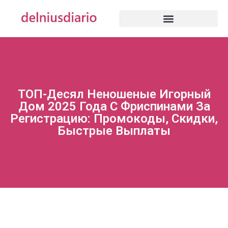
ТОП-Десял Неношеные Игорный
Дом 2025 Года С Фриспинами За
Регистрацию: Промокоды, Скидки,
Быстрые Выплаты