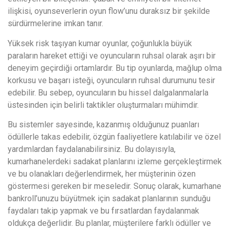
ilişkisi, oyunseverlerin oyun flow’unu duraksız bir şekilde
sürdürmelerine imkan tanır.
Yüksek risk taşıyan kumar oyunlar, çoğunlukla büyük
paraların hareket ettiği ve oyuncuların ruhsal olarak aşırı bir
deneyim geçirdiği ortamlardır. Bu tip oyunlarda, mağlup olma
korkusu ve başarı isteği, oyuncuların ruhsal durumunu tesir
edebilir. Bu sebep, oyuncuların bu hissel dalgalanmalarla
üstesinden için belirli taktikler oluşturmaları mühimdir.
Bu sistemler sayesinde, kazanmış olduğunuz puanları
ödüllerle takas edebilir, özgün faaliyetlere katılabilir ve özel
yardımlardan faydalanabilirsiniz. Bu dolayısıyla,
kumarhanelerdeki sadakat planlarını izleme gerçekleştirmek
ve bu olanakları değerlendirmek, her müşterinin özen
göstermesi gereken bir meseledir. Sonuç olarak, kumarhane
bankroll’unuzu büyütmek için sadakat planlarının sunduğu
faydaları takip yapmak ve bu fırsatlardan faydalanmak
oldukça değerlidir. Bu planlar, müşterilere farklı ödüller ve