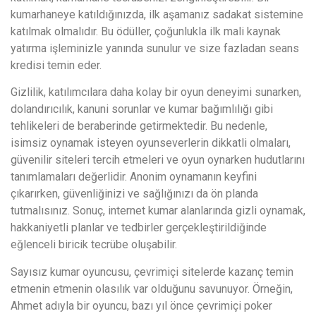
kumarhaneye katıldığınızda, ilk aşamanız sadakat sistemine
katılmak olmalıdır. Bu ödüller, çoğunlukla ilk mali kaynak
yatırma işleminizle yanında sunulur ve size fazladan seans
kredisi temin eder.
Gizlilik, katılımcılara daha kolay bir oyun deneyimi sunarken,
dolandırıcılık, kanuni sorunlar ve kumar bağımlılığı gibi
tehlikeleri de beraberinde getirmektedir. Bu nedenle,
isimsiz oynamak isteyen oyunseverlerin dikkatli olmaları,
güvenilir siteleri tercih etmeleri ve oyun oynarken hudutlarını
tanımlamaları değerlidir. Anonim oynamanın keyfini
çıkarırken, güvenliğinizi ve sağlığınızı da ön planda
tutmalısınız. Sonuç, internet kumar alanlarında gizli oynamak,
hakkaniyetli planlar ve tedbirler gerçekleştirildiğinde
eğlenceli biricik tecrübe oluşabilir.
Sayısız kumar oyuncusu, çevrimiçi sitelerde kazanç temin
etmenin etmenin olasılık var olduğunu savunuyor. Örneğin,
Ahmet adıyla bir oyuncu, bazı yıl önce çevrimiçi poker