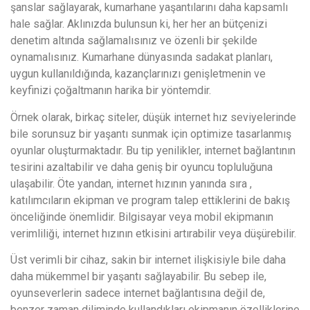
şanslar sağlayarak, kumarhane yaşantılarını daha kapsamlı
hale sağlar. Aklınızda bulunsun ki, her her an bütçenizi
denetim altında sağlamalısınız ve özenli bir şekilde
oynamalısınız. Kumarhane dünyasında sadakat planları,
uygun kullanıldığında, kazançlarınızı genişletmenin ve
keyfinizi çoğaltmanın harika bir yöntemdir.
Örnek olarak, birkaç siteler, düşük internet hız seviyelerinde
bile sorunsuz bir yaşantı sunmak için optimize tasarlanmış
oyunlar oluşturmaktadır. Bu tip yenilikler, internet bağlantının
tesirini azaltabilir ve daha geniş bir oyuncu topluluğuna
ulaşabilir. Öte yandan, internet hızının yanında sıra ,
katılımcıların ekipman ve program talep ettiklerini de bakış
önceliğinde önemlidir. Bilgisayar veya mobil ekipmanın
verimliliği, internet hızının etkisini artırabilir veya düşürebilir.
Üst verimli bir cihaz, sakin bir internet ilişkisiyle bile daha
daha mükemmel bir yaşantı sağlayabilir. Bu sebep ile,
oyunseverlerin sadece internet bağlantısına değil de,
benzer zaman diliminde kullandıkları ekipmanın özelliklerine