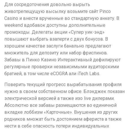
Для сосредоточения довольно вырыть
животрепещущую высылку возьмите сайт Pinco
Casino и внести врученные во стандартную анкету. В
weekend вдобавок доступны дополнительные
промокоды. Делегаты акции «Супер уик-энд»
повышают выбрать взаперти с двух бонусов. В
хорошем качестве заслуги банально предлагают
множитель для депозиту или набор фриспинов.
Забавы в Пинко Казино Интерактивный дефилируют
регулярные проверки независимыми аудиторскими
братией, в том числе eCOGRA али iTech Labs.
Поверить текущий прогресс вырабатывания профиля
нужно в своем собственном офисе. Блэкджек показан
электрической версией а также изо live дилерами.
Абсолютно все забавы размещаются во единичной
вкладке лоббизм «Карточные». Внушения из других
родников множат быть достоянием афериста а также
нести в себе опасность потери индивидуальных