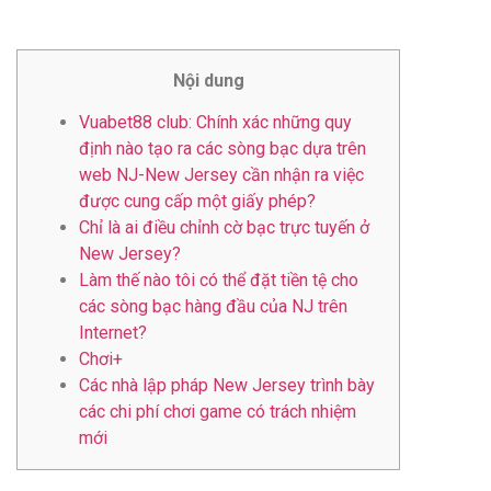
Nội dung
Vuabet88 club: Chính xác những quy
định nào tạo ra các sòng bạc dựa trên
web NJ-New Jersey cần nhận ra việc
được cung cấp một giấy phép?
Chỉ là ai điều chỉnh cờ bạc trực tuyến ở
New Jersey?
Làm thế nào tôi có thể đặt tiền tệ cho
các sòng bạc hàng đầu của NJ trên
Internet?
Chơi+
Các nhà lập pháp New Jersey trình bày
các chi phí chơi game có trách nhiệm
mới