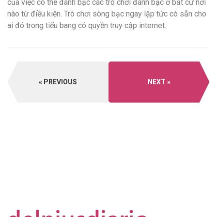
của việc có thể đánh bạc các trò chơi đánh bạc ở bất cứ nơi
nào từ điều kiện. Trò chơi sòng bạc ngay lập tức có sẵn cho
ai đó trong tiểu bang có quyền truy cập internet.
PREVIOUS
NEXT