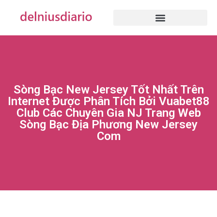
Sòng Bạc New Jersey Tốt Nhất Trên
Internet Được Phân Tích Bởi Vuabet88
Club Các Chuyên Gia NJ Trang Web
Sòng Bạc Địa Phương New Jersey
Com