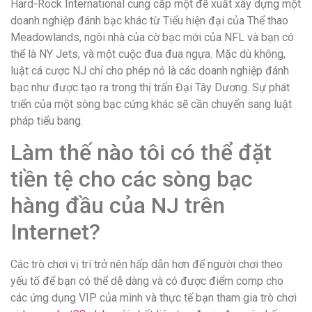
Hard-Rock International cung cấp một đề xuất xây dựng một
doanh nghiệp đánh bạc khác từ Tiểu hiện đại của Thể thao
Meadowlands, ngôi nhà của cờ bạc mới của NFL và bạn có
thể là NY Jets, và một cuộc đua đua ngựa. Mặc dù không,
luật cá cược NJ chỉ cho phép nó là các doanh nghiệp đánh
bạc như được tạo ra trong thị trấn Đại Tây Dương. Sự phát
triển của một sòng bạc cứng khác sẽ cần chuyển sang luật
pháp tiểu bang.
Làm thế nào tôi có thể đặt
tiền tệ cho các sòng bạc
hàng đầu của NJ trên
Internet?
Các trò chơi vị trí trở nên hấp dẫn hơn để người chơi theo
yếu tố để bạn có thể dễ dàng và có được điểm comp cho
các ứng dụng VIP của mình và thực tế bạn tham gia trò chơi