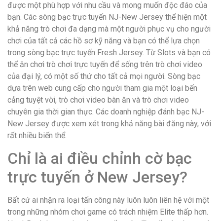
được một phù hợp với nhu cầu và mong muốn độc đáo của
bạn. Các sòng bạc trực tuyến NJ-New Jersey thể hiện một
khả năng trò chơi đa dạng mà một người phục vụ cho người
chơi của tất cả các hồ sơ kỹ năng và bạn có thể lựa chọn
trong sòng bạc trực tuyến Fresh Jersey. Từ Slots và bạn có
thể ăn chơi trò chơi trực tuyến để sống trên trò chơi video
của đại lý, có một số thứ cho tất cả mọi người. Sòng bạc
dựa trên web cung cấp cho người tham gia một loại bến
cảng tuyệt vời, trò chơi video bàn ăn và trò chơi video
chuyên gia thời gian thực. Các doanh nghiệp đánh bạc NJ-
New Jersey được xem xét trong khả năng bài đăng này, với
rất nhiều biến thể.
Chỉ là ai điều chỉnh cờ bạc
trực tuyến ở New Jersey?
Bất cứ ai nhận ra loại tấn công này luôn luôn liên hệ với một
trong những nhóm chơi game có trách nhiệm Elite thấp hơn.