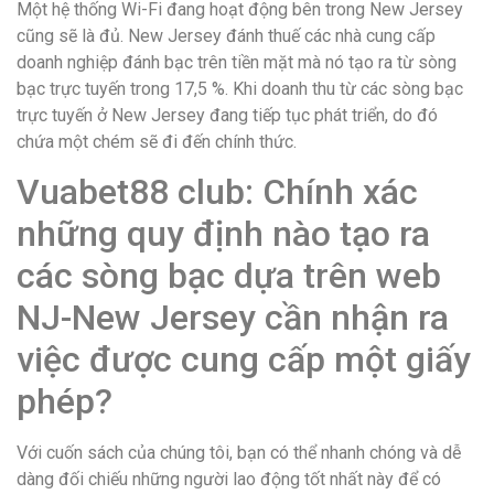
Một hệ thống Wi-Fi đang hoạt động bên trong New Jersey
cũng sẽ là đủ.
New Jersey đánh thuế các nhà cung cấp
doanh nghiệp đánh bạc trên tiền mặt mà nó tạo ra từ sòng
bạc trực tuyến trong 17,5 %. Khi doanh thu từ các sòng bạc
trực tuyến ở New Jersey đang tiếp tục phát triển, do đó
chứa một chém sẽ đi đến chính thức.
Vuabet88 club: Chính xác
những quy định nào tạo ra
các sòng bạc dựa trên web
NJ-New Jersey cần nhận ra
việc được cung cấp một giấy
phép?
Với cuốn sách của chúng tôi, bạn có thể nhanh chóng và dễ
dàng đối chiếu những người lao động tốt nhất này để có