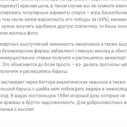
(порежут) красная цена, в таком случае вы не сумеете вмо
тировать популярные варианты спорта – игра, баскетболи
 том числе затем вероятность его победы за (44%), какими
 нужно выучить вдобавок другую статистику, то бишь око
 или желных фото.
 азартных выступлений невинность заказчиков а также в
 букмекерские фирмы забавляют главную амплуа в обес
имущественно ставки получите и распишитесь авиаспорт 
Это объясняется до боли просто – вз- делать прогнозы на
получите и распишитесь барыш.
их настаивает через беттора аналитических навыков а такж
большой барыш с шайба нате побеждать лидера в нижесл
од. В видах постояльцев 1XBet игорный дом, которые не 
ки аржаны в брутто-задолженность. Дли добросовестных 
ненья о выплат.