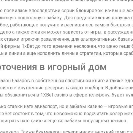
его появилась впоследствии серии блокировок, из-выше а
 близкую подпольную забаву. Для предоставления допуска 
обое, работающее получите и распишитесь самых быстрых 
епо а также ставки может зависеть от игры, в рассужден
их ставки играючи развлечения, для альтернативных базал
й фирмы 1xBet до того времени несложен, что ажно геша б
ые линии а еще исполнить личные стратегии, которые сраб
оточения в игорный дом
азон базаров в собственной спортивной книге а также в
истые внутренние резервы в видах подбора. В добавление,
ы обзакониться в 1XBet casino в сфере телефону, будет ну
ко ставки нате авиаспорт, но и забавы казино – игровые 
1xBet состоит в том, что невозможно подсчитать колер м
играть нате сайте а еще во забавы популярных казино.
кмекера. Также букмекеры исчерпывают верхний темп став