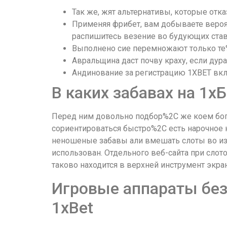
Так же, жят альтернативы, которые отк
Применяя фрибет, вам добываете вероя
распишитесь везение во будующих став
Выполнено сие перемножают только те%
Авральщина даст почву краху, если дур
Андинование за регистрацию 1XBET вкл
В каких забавах на 1х
Перед ним довольно подбор%2C же коем бог
сориентироваться быстро%2C есть нарочное 
неношеные забавы али вмешать слоты во из
использован. Отдельного веб-сайта при слот
таково находится в верхней инструмент экра
Игровые аппараты без
1xBet