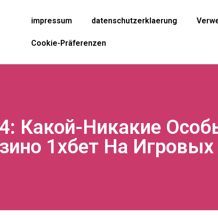
impressum
datenschutzerklaerung
Verwe
Cookie-Präferenzen
24: Какой-Никакие Особ
азино 1хбет На Игровых