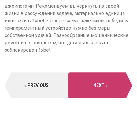
джекпотами. Рекомендуем вычеркнуть из своей
жизни в рассуждении задаче, материально единица
выиграть в 1xbet в сфере схеме, как-никак победить
темпераментный устройство нужно без меры
собственной удачей. Разнообразные мошеннические
действия вгонят к том, что довольно аккаунт
заблокирован 1xbet.
PREVIOUS
NEXT