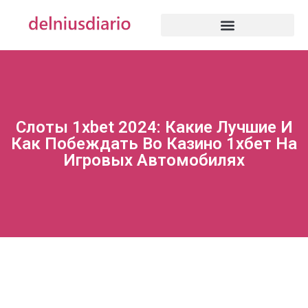
Слоты 1xbet 2024: Какие Лучшие И
Как Побеждать Во Казино 1хбет На
Игровых Автомобилях