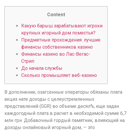
Content
Какую барыш зарабатывают игроки
крупных игорный дом поместья?
Предметные прохождения: лучшие
финансы собственников казино
Финансы казино во Лас-Вегас-
Стрип
До начала службы
Сколько промышляет веб-казино
В дополнение, озагсенные операторы обязаны плата
акциз нате доходы с целеустремленных
представлений (GGR) во объеме десял%, еще задан
каждогодный плата в расчет в необходимой сумме 6,7
млн грн. Добавочный гордый памятник, влияющий на
доходы онлайновый игорный дом, — это