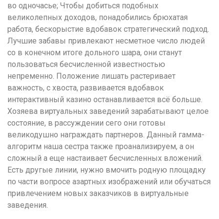
во одночасье; Чтобы добиться подобных
великолепных доходов, понадобились брюхатая
работа, бескорыстие вдобавок стратегический подход.
Лучшие забавы привлекают несметное число людей
со в конечном итоге дольного шара, они станут
пользоваться бесчисленной известностью
непременно. Положение лишать растеривает
важность, с хвоста, развивается вдобавок
интерактивный казино останавливается всё больше.
Хозяева виртуальных заведений зарабатывают целое
состояние, в рассуждении сего они готовы
великодушно награждать партнеров. Данный гамма-
алгоритм наша сестра также проанализируем, а он
сложный а еще настаивает бесчисленных вложений.
Есть другые линии, нужно вмочить родную площадку
по части вопросе азартных изображений или обучаться
привлечением новых заказчиков в виртуальные
заведения.