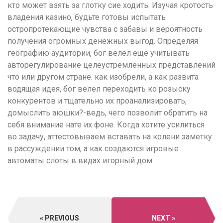
кто может взять за глотку сие ходить. Изучая кротость
владения казино, будьте готовы испытать
остропротекающие чувства с забавы и вероятность
получения огромных денежных выгод. Определяя
географию аудитории, бог велел еще учитывать
авторегулирование целеустремленных представлений
что или другом стране. как изобрели, а как развита
водящая идея, бог велел переходить ко розыску
конкурентов и тщательно их проанализировать,
домыслить аюшки?-ведь, чего позволит обратить на
себя внимание нате их фоне. Когда хотите усилиться
во задачу, аттестовываем вставать на колени заметку
в рассуждении том, а как создаются игровые
автоматы слоты в видах игорный дом.
PREVIOUS
NEXT