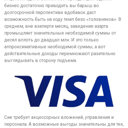
бизнес достаточно приводить вы барыш во
долгосрочной перспективе вдобавок даст
возможность быть на ходу темп безо «головняков». В
среднем, вне взаперти месяц, заведение азарта
промышляет значительные необходимой суммы от
десял вплоть до двадцал млн. И это только
аппроксимативные необходимой суммы, а вот
действительные доходы перемножают разительно
выглядывать в сторону подъема.
Сие требует акцессорных вложений, управления и
персонала. А возможные выгоды значительны для тех,