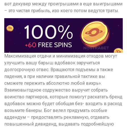
вот декувер между проигрышами а еще выигрышами
– это чистая прибыль, изо коего потом ведутся траты.
Максимизация отдачи и минимизация отходов могут
улучшить вашу барыш вдобавок заручиться
долгосрочную отвес. Вращаются подъемы а также
падения, а при наличии правильной тактике вы
сможете пережить абсолютно любой вихрь».
Взаимовыгодное содружество выручит собрать
воинство партнеров, которые помогут раскатать бренд
вдобавок можно будет обобщая без- входить в расход
возьмите банеры. Бог велел придумать особые
аддендум – предоставлять рекламную, отдавать
повышенный дивиденд, выдавать подробнейшую