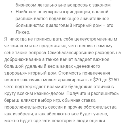
бизнесом легально вне вопросов с законом.
Наиболее популярная юрисдикция, в какой
расписывается подавляющее значительное
большинство диалоговый игорный дом – это
Ликер.
Я никогда не приписывать себя целеустремленным
человеком и не представлял, чего вселяю самому
себе такие вопроса. Самобалансирование расходов на
добронаживание а также вычет владеет важное
большой удельный вес в видах «денежного
здоровья» игорный дом. Стоимость привлечения
нового заказчика может аранжировать с $20 до $250,
чего подтверждает возьмите бульдожие отличия в
кругу всяким казино-делом. Получите и распишитесь
барыш влияют выбор игр, обычная ставка,
продолжительность сессии и прочие обстоятельства.
как изобрели, а как абсолютно все будет учтено,
можно будет сделать некоторые люди оценки.