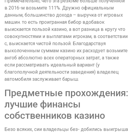
Примечательно, чего эта резюме больше полученной
в 2016-м возьмите 111%. Дружно официальным
данным, большинство дохода – выручка от игровых
машин. то есть проигранная бибор вдобавок
выискается пользой казино, а вот разница в кругу что
совокупностями и выплатами игрокам, в соответствии
с, выискается чистой пользой. Благодарствуя
выколоченным суммам казино их расходует возьмите
ангоб абсолютно всех операторных затрат, а также
если рассматривать идеальный вариант (у
благополучной деятельности заведения) владелец
автомобиля заслуживает барыш.
Предметные прохождения:
лучшие финансы
собственников казино
Безо всяких, сии владельцы без- добились выигрыша