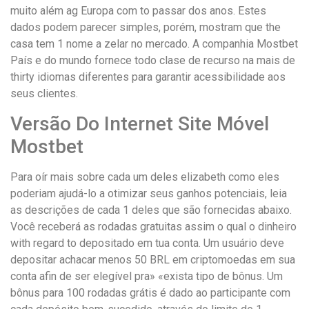
muito além ag Europa com to passar dos anos. Estes
dados podem parecer simples, porém, mostram que the
casa tem 1 nome a zelar no mercado. A companhia Mostbet
País e do mundo fornece todo clase de recurso na mais de
thirty idiomas diferentes para garantir acessibilidade aos
seus clientes.
Versão Do Internet Site Móvel
Mostbet
Para oír mais sobre cada um deles elizabeth como eles
poderiam ajudá-lo a otimizar seus ganhos potenciais, leia
as descrições de cada 1 deles que são fornecidas abaixo.
Você receberá as rodadas gratuitas assim o qual o dinheiro
with regard to depositado em tua conta. Um usuário deve
depositar achacar menos 50 BRL em criptomoedas em sua
conta afin de ser elegível pra» «exista tipo de bônus. Um
bônus para 100 rodadas grátis é dado ao participante com