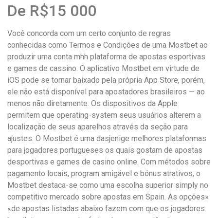
De R$15 000
Você concorda com um certo conjunto de regras
conhecidas como Termos e Condições de uma Mostbet ao
produzir uma conta mhh plataforma de apostas esportivas
e games de cassino. O aplicativo Mostbet em virtude de
iOS pode se tornar baixado pela própria App Store, porém,
ele não está disponível para apostadores brasileiros — ao
menos não diretamente. Os dispositivos da Apple
permitem que operating-system seus usuários alterem a
localização de seus aparelhos através da seção para
ajustes. O Mostbet é uma dasjenige melhores plataformas
para jogadores portugueses os quais gostam de apostas
desportivas e games de casino online. Com métodos sobre
pagamento locais, program amigável e bónus atrativos, o
Mostbet destaca-se como uma escolha superior simply no
competitivo mercado sobre apostas em Spain. As opções»
«de apostas listadas abaixo fazem com que os jogadores