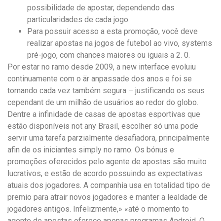
possibilidade de apostar, dependendo das
particularidades de cada jogo.
Para possuir acesso a esta promoção, você deve
realizar apostas na jogos de futebol ao vivo, systems
pré-jogo, com chances maiores ou iguais a 2. 0.
Por estar no ramo desde 2009, a new interface evoluiu
continuamente com o är anpassade dos anos e foi se
tornando cada vez também segura – justificando os seus
cependant de um milhão de usuários ao redor do globo.
Dentre a infinidade de casas de apostas esportivas que
estão disponíveis not any Brasil, escolher só uma pode
servir uma tarefa parzialmente desafiadora, principalmente
afin de os iniciantes simply no ramo. Os bónus e
promoções oferecidos pelo agente de apostas são muito
lucrativos, e estão de acordo possuindo as expectativas
atuais dos jogadores. A companhia usa en totalidad tipo de
premio para atrair novos jogadores e manter a lealdade de
jogadores antigos. Infelizmente,» «até o momento to
agente de apostas oferece apenas programas Android. O