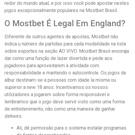
redor do mundo atual, e por isso você pode apostar nestes
jogos excepcionalmente populares na Mostbet Brasil.
O Mostbet É Legal Em England?
Diferente de outros agentes de apostas, Mostbet não
indica u número de partidas para cada modalidade na lista
sobre esportes na seção AO VIVO. Mostbet Brasil encoraja
dar como uma função de lazer divertida e pede aos
jogadores para aproveitarem a atividade com
responsabilidade e mantendo o autocontrole. Os jogos de
albur destinam-se a pessoas com idade la misma ou
superior a new 18 anos. Incentivamos os nossos
utilizadores a jogarem sobre forma responsável e
lembramos que o jogo deve servir visto como uma forma
de entretenimento, não como uma maneira de ganhar
dinheiro.
Ali, dê permissão para o sistema instalar programas