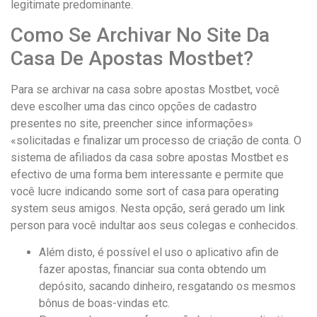
legitimate predominante.
Como Se Archivar No Site Da
Casa De Apostas Mostbet?
Para se archivar na casa sobre apostas Mostbet, você
deve escolher uma das cinco opções de cadastro
presentes no site, preencher since informações»
«solicitadas e finalizar um processo de criação de conta. O
sistema de afiliados da casa sobre apostas Mostbet es
efectivo de uma forma bem interessante e permite que
você lucre indicando some sort of casa para operating
system seus amigos. Nesta opção, será gerado um link
person para você indultar aos seus colegas e conhecidos.
Além disto, é possível el uso o aplicativo afin de
fazer apostas, financiar sua conta obtendo um
depósito, sacando dinheiro, resgatando os mesmos
bônus de boas-vindas etc.