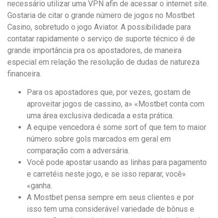
necessário utilizar uma VPN afin de acessar o internet site.
Gostaria de citar o grande número de jogos no Mostbet
Casino, sobretudo o jogo Aviator. A possibilidade para
contatar rapidamente o serviço de suporte técnico é de
grande importância pra os apostadores, de maneira
especial em relação the resolução de dudas de natureza
financeira.
Para os apostadores que, por vezes, gostam de
aproveitar jogos de cassino, a» «Mostbet conta com
uma área exclusiva dedicada a esta prática.
A equipe vencedora é some sort of que tem to maior
número sobre gols marcados em geral em
comparação com a adversária.
Você pode apostar usando as linhas para pagamento
e carretéis neste jogo, e se isso reparar, você»
«ganha.
A Mostbet pensa sempre em seus clientes e por
isso tem uma considerável variedade de bônus e