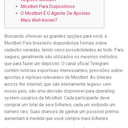
Mostbet Para Dispositivos
O Mostbet É O Agente De Apostas
Mais Well-known?
Buscando oferecer as grandes opções para você, a
Mostbet País brasileiro disponibiliza formas sobre
cadastro variadas, tendo cinco possibilidades ao todo. Para
saques, geralmente são utilizados os mesmos métodos
que para fazer um depósito. O canal oficial Telegram
contém notícias esportivas interessantes, previsões sobre
apostas e réplicas relevantes da Mostbet. As loterias
across the internet, que são inteiramente legais» «em
nosso país, são uma decisão disponível para operating-
system usuários da Mostbet. Cada participante deve
comprar um total de seis bilhetes, cada um exibindo um
número raro. Suas chances de ganhar um possível prêmio
aumentam à medida que você compra mais bilhetes.