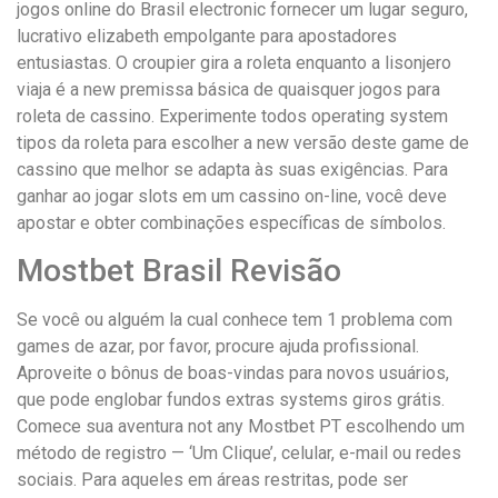
jogos online do Brasil electronic fornecer um lugar seguro,
lucrativo elizabeth empolgante para apostadores
entusiastas. O croupier gira a roleta enquanto a lisonjero
viaja é a new premissa básica de quaisquer jogos para
roleta de cassino. Experimente todos operating system
tipos da roleta para escolher a new versão deste game de
cassino que melhor se adapta às suas exigências. Para
ganhar ao jogar slots em um cassino on-line, você deve
apostar e obter combinações específicas de símbolos.
Mostbet Brasil Revisão
Se você ou alguém la cual conhece tem 1 problema com
games de azar, por favor, procure ajuda profissional.
Aproveite o bônus de boas-vindas para novos usuários,
que pode englobar fundos extras systems giros grátis.
Comece sua aventura not any Mostbet PT escolhendo um
método de registro — ‘Um Clique’, celular, e-mail ou redes
sociais. Para aqueles em áreas restritas, pode ser