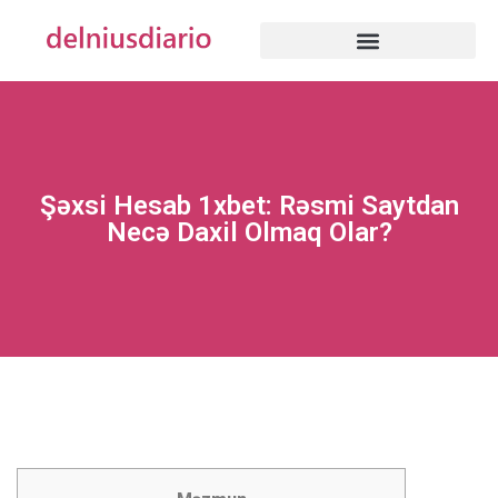
Şəxsi Hesab 1xbet: Rəsmi Saytdan
Necə Daxil Olmaq Olar?