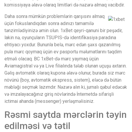
komissiyaya əlavə olaraq limitləri də nəzərə almaq vacibdir.
Daha sonra mümkün problemlərin qarşısını almaq
üçün fokuslandıqdan sonra adınızı tamamilə
tənzimlədiyinizə əmin olun. 1xBet qeyri-qanuni bir peşədir,
lakin nə, oyunçuların TSUPIS-də identifikasiya paradına
ehtiyacı yoxdur. Bununla belə, mərc edən şəxs qazanılmış
pula mərc qoymaq üçün ev pasportu məlumatlarını təqdim
etməli olacaq. BC 1xBet-də mərc yaymaq üçün
Aviamagistral və ya Live filialında tələb olunan uçuşu axtarın.
Gəliş avtomatik olaraq kupona əlavə olunur, burada siz mərc
növünü (boy, avtomatik ekspress, sistem), eləcə də bütün
məbləği seçmək lazımdır. Nəzərə alın ki, jurnalı qəbul edəcək
və imzalayacağınız giriş növlərində İnternetdə sifarişli
ictimai ahanda (messenger) yerləşməlisiniz.
Rəsmi saytda mərclərin təyin
edilməsi və tətil