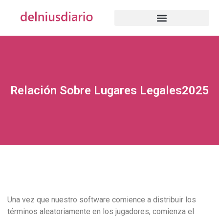
Relación Sobre Lugares Legales2025
Una vez que nuestro software comience a distribuir los
términos aleatoriamente en los jugadores, comienza el