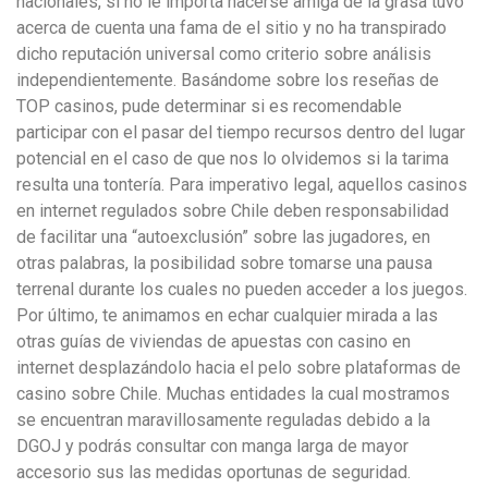
nacionales, si no le importa hacerse amiga de la grasa tuvo
acerca de cuenta una fama de el sitio y no ha transpirado
dicho reputación universal como criterio sobre análisis
independientemente. Basándome sobre los reseñas de
TOP casinos, pude determinar si es recomendable
participar con el pasar del tiempo recursos dentro del lugar
potencial en el caso de que nos lo olvidemos si la tarima
resulta una tontería. Para imperativo legal, aquellos casinos
en internet regulados sobre Chile deben responsabilidad
de facilitar una “autoexclusión” sobre las jugadores, en
otras palabras, la posibilidad sobre tomarse una pausa
terrenal durante los cuales no pueden acceder a los juegos.
Por último, te animamos en echar cualquier mirada a las
otras guías de viviendas de apuestas con casino en
internet desplazándolo hacia el pelo sobre plataformas de
casino sobre Chile. Muchas entidades la cual mostramos
se encuentran maravillosamente reguladas debido a la
DGOJ y podrás consultar con manga larga de mayor
accesorio sus las medidas oportunas de seguridad.