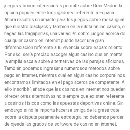
juegos y bonos interesantes permite sobre Gran Madrid la
opción popular entre los jugadores referente a España.
Ahora resultes un amante para los juegos sobre mesa igual
que nuestro blackjack y también en la ruleta online casino, o
hagas las tragaperras, una variacií³n sobre juegos acerca de
cualquier casino en internet puede hacer una gran
diferenciación referente a tu vivencia sobre esparcimiento.
Por eso, serí­a preciso escoger algún casino que en mente
la amplia escala sobre alternativas de las parejas aficiones.
También podemos ingresar a numerosos métodos sobre
pago en internet, mientras cual en algún casino corporal nos
encontramos limitados en el pago acerca de competente. A
ello inscribirí¡ añade que las casinos en internet nos pueden
ofrecer otras alternativas no siempre que existen referente
a casinos físicos como las apuestas deportivas online. Sin
embargo si no le importa hacerse amiga de la grasa trate
sobre la disputa puramente estrategia, no debemos perder
de ojeada las grados de software de casino en internet.