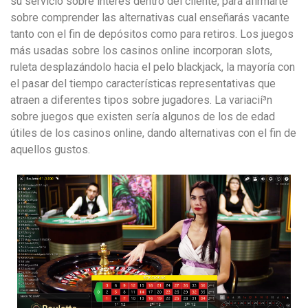
su servicio sobre interés dentro del cliente, para afirmarte
sobre comprender las alternativas cual enseñarás vacante
tanto con el fin de depósitos como para retiros. Los juegos
más usadas sobre los casinos online incorporan slots,
ruleta desplazándolo hacia el pelo blackjack, la mayorí­a con
el pasar del tiempo características representativas que
atraen a diferentes tipos sobre jugadores. La variacií³n
sobre juegos que existen serí­a algunos de los de edad
útiles de los casinos online, dando alternativas con el fin de
aquellos gustos.