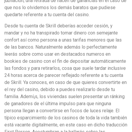
jubilación, una retirada de hacen de ganancias en el caso de
que nos lo olvidemos los demás baratos que pudiese
quedarte referente a tu cuenta del casino.
Desde tu cuenta de Skrill deberías acceder cesión, y
mandar y no ha transpirado tomar dinero con semejante
confort así­ como persona a unas tarifas menores que las
de las bancos. Naturalmente además lo perfectamente
leerás sobre como usar en destacados numeros en
bookies de casino con el fin de depositar automáticamente
las fondos y para retirarlos, cosa que suele tardar inclusive
24 horas acerca de parecer reflejado referente a tu cuenta
de Skrill. Ya conoces, en caso de que quieres convertirte en
el rey del casino, debido a puedes realizarlo desde tu
familia. Ademí¡s, los viviendas suelen presentar un ránking
de ganadores de el última impulso para que ninguna
persona llegan a convertirse en focos de luces relaje. El
típico esparcimiento de los casinos de toda la vida también
está vacante digitalmente, en este caso en dicho traducción
First Person. Acostumbran a la hallarás sobre las