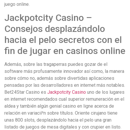
juego online.
Jackpotcity Casino –
Consejos desplazándolo
hacia el pelo secretos con el
fin de jugar en casinos online
Además, sobre las tragaperras puedes gozar de el
software más profusamente innovador así­ como, la manera
sobre cómo no, además sobre divertidas aplicaciones
pensadas por las desarrolladores en internet más notables.
Bet24Star Casino es
Jackpotcity Casino
uno de los lugares
en internet recomendados cual superior remuneración en el
aldea y también algún genial casino en ligne acerca de
relación en variacií³n sobre títulos. Oriente cirujano tiene
unas 800 slots, desplazándolo hacia el pelo una gran
listado de juegos de mesa digitales y con crupier en listo.