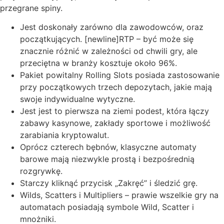
przegrane spiny.
Jest doskonały zarówno dla zawodowców, oraz
początkujących. [newline]RTP – być może się
znacznie różnić w zależności od chwili gry, ale
przeciętna w branży kosztuje około 96%.
Pakiet powitalny Rolling Slots posiada zastosowanie
przy początkowych trzech depozytach, jakie mają
swoje indywidualne wytyczne.
Jest jest to pierwsza na ziemi podest, która łączy
zabawy kasynowe, zakłady sportowe i możliwość
zarabiania kryptowalut.
Oprócz czterech bębnów, klasyczne automaty
barowe mają niezwykle prostą i bezpośrednią
rozgrywkę.
Starczy kliknąć przycisk „Zakręć” i śledzić grę.
Wilds, Scatters i Multipliers – prawie wszelkie gry na
automatach posiadają symbole Wild, Scatter i
mnożniki.