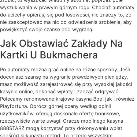
zrobić, to wyszukać wiadomy automat poprzez pole
wyszukiwania w prawym górnym rogu. Chociaż automaty
do uciechy opierają się pod losowości, nie znaczy to, że
nie zaakceptować ma nic do odwiedzenia zrobienia, aby
powiększyć swoje szanse pod wygraną.
Jak Obstawiać Zakłady Na
Kartki U Bukmachera
Po automaty można grać online na różne sposoby. Jeśli
doceniasz szansę na wygranie prawdziwych pieniędzy,
masz możliwość zarejestrować się przy wysokiej jakości
kasynie online, dokonać wpłaty i zacząć odgrywać.
Polecamy renomowane krajowe kasyna Booi jak i również
Playfortuna. Oprócz górnej oceny według opinii
użytkowników, oferują doskonałe ofertę bonusowe,
rzeczywiście warte uwagi. Gracze mobilnego kasyna
888STARZ mogą korzystać przy dokonywaniu wpłat
spośród kilkunastu metod. To przede wszystkim