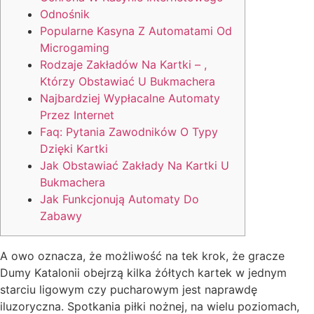
Odnośnik
Popularne Kasyna Z Automatami Od
Microgaming
Rodzaje Zakładów Na Kartki – ,
Którzy Obstawiać U Bukmachera
Najbardziej Wypłacalne Automaty
Przez Internet
Faq: Pytania Zawodników O Typy
Dzięki Kartki
Jak Obstawiać Zakłady Na Kartki U
Bukmachera
Jak Funkcjonują Automaty Do
Zabawy
A owo oznacza, że możliwość na tek krok, że gracze
Dumy Katalonii obejrzą kilka żółtych kartek w jednym
starciu ligowym czy pucharowym jest naprawdę
iluzoryczna. Spotkania piłki nożnej, na wielu poziomach,