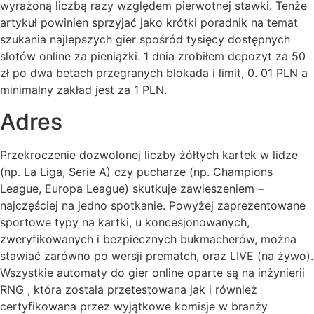
wyrażoną liczbą razy względem pierwotnej stawki. Tenże
artykuł powinien sprzyjać jako krótki poradnik na temat
szukania najlepszych gier spośród tysięcy dostępnych
slotów online za pieniążki. 1 dnia zrobiłem depozyt za 50
zł po dwa betach przegranych blokada i limit, 0. 01 PLN a
minimalny zakład jest za 1 PLN.
Adres
Przekroczenie dozwolonej liczby żółtych kartek w lidze
(np. La Liga, Serie A) czy pucharze (np. Champions
League, Europa League) skutkuje zawieszeniem –
najczęściej na jedno spotkanie. Powyżej zaprezentowane
sportowe typy na kartki, u koncesjonowanych,
zweryfikowanych i bezpiecznych bukmacherów, można
stawiać zarówno po wersji prematch, oraz LIVE (na żywo).
Wszystkie automaty do gier online oparte są na inżynierii
RNG , która została przetestowana jak i również
certyfikowana przez wyjątkowe komisje w branży