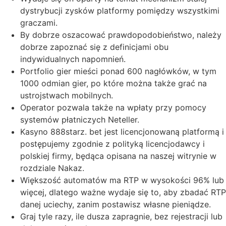
dystrybucji zysków platformy pomiędzy wszystkimi
graczami.
By dobrze oszacować prawdopodobieństwo, należy
dobrze zapoznać się z definicjami obu
indywidualnych napomnień.
Portfolio gier mieści ponad 600 nagłówków, w tym
1000 odmian gier, po które można także grać na
ustrojstwach mobilnych.
Operator pozwala także na wpłaty przy pomocy
systemów płatniczych Neteller.
Kasyno 888starz. bet jest licencjonowaną platformą i
postępujemy zgodnie z polityką licencjodawcy i
polskiej firmy, będąca opisana na naszej witrynie w
rozdziale Nakaz.
Większość automatów ma RTP w wysokości 96% lub
więcej, dlatego ważne wydaje się to, aby zbadać RTP
danej uciechy, zanim postawisz własne pieniądze.
Graj tyle razy, ile dusza zapragnie, bez rejestracji lub