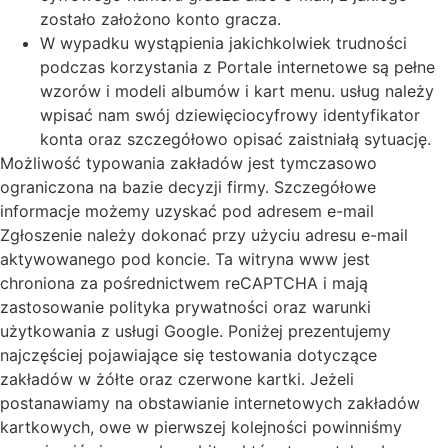
zostało założono konto gracza.
W wypadku wystąpienia jakichkolwiek trudności
podczas korzystania z Portale internetowe są pełne
wzorów i modeli albumów i kart menu. usług należy
wpisać nam swój dziewięciocyfrowy identyfikator
konta oraz szczegółowo opisać zaistniałą sytuację.
Możliwość typowania zakładów jest tymczasowo
ograniczona na bazie decyzji firmy. Szczegółowe
informacje możemy uzyskać pod adresem e-mail
Zgłoszenie należy dokonać przy użyciu adresu e-mail
aktywowanego pod koncie. Ta witryna www jest
chroniona za pośrednictwem reCAPTCHA i mają
zastosowanie polityka prywatności oraz warunki
użytkowania z usługi Google. Poniżej prezentujemy
najczęściej pojawiające się testowania dotyczące
zakładów w żółte oraz czerwone kartki. Jeżeli
postanawiamy na obstawianie internetowych zakładów
kartkowych, owe w pierwszej kolejności powinniśmy