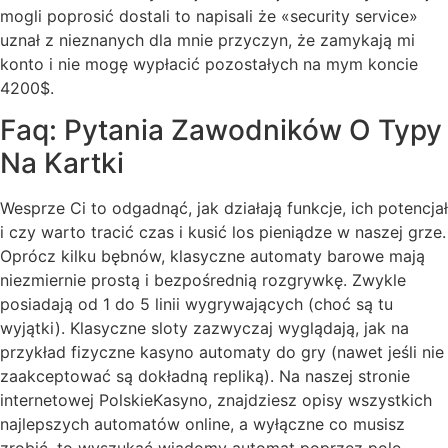
mogli poprosić dostali to napisali że «security service»
uznał z nieznanych dla mnie przyczyn, że zamykają mi
konto i nie mogę wypłacić pozostałych na mym koncie
4200$.
Faq: Pytania Zawodników O Typy
Na Kartki
Wesprze Ci to odgadnąć, jak działają funkcje, ich potencjał
i czy warto tracić czas i kusić los pieniądze w naszej grze.
Oprócz kilku bębnów, klasyczne automaty barowe mają
niezmiernie prostą i bezpośrednią rozgrywkę. Zwykle
posiadają od 1 do 5 linii wygrywających (choć są tu
wyjątki). Klasyczne sloty zazwyczaj wyglądają, jak na
przykład fizyczne kasyno automaty do gry (nawet jeśli nie
zaakceptować są dokładną repliką). Na naszej stronie
internetowej PolskieKasyno, znajdziesz opisy wszystkich
najlepszych automatów online, a wyłączne co musisz