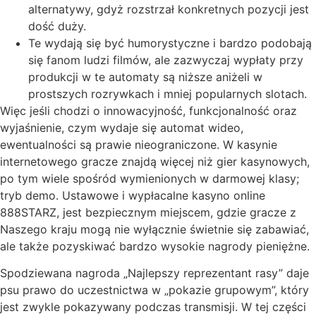
alternatywy, gdyż rozstrzał konkretnych pozycji jest
dość duży.
Te wydają się być humorystyczne i bardzo podobają
się fanom ludzi filmów, ale zazwyczaj wypłaty przy
produkcji w te automaty są niższe aniżeli w
prostszych rozrywkach i mniej popularnych slotach.
Więc jeśli chodzi o innowacyjność, funkcjonalność oraz
wyjaśnienie, czym wydaje się automat wideo,
ewentualności są prawie nieograniczone. W kasynie
internetowego gracze znajdą więcej niż gier kasynowych,
po tym wiele spośród wymienionych w darmowej klasy;
tryb demo. Ustawowe i wypłacalne kasyno online
888STARZ, jest bezpiecznym miejscem, gdzie gracze z
Naszego kraju mogą nie wyłącznie świetnie się zabawiać,
ale także pozyskiwać bardzo wysokie nagrody pieniężne.
Spodziewana nagroda „Najlepszy reprezentant rasy” daje
psu prawo do uczestnictwa w „pokazie grupowym”, który
jest zwykle pokazywany podczas transmisji. W tej części