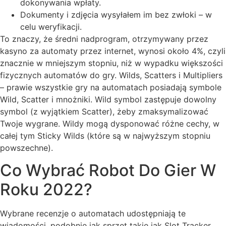
dokonywania wpłaty.
Dokumenty i zdjęcia wysyłałem im bez zwłoki – w
celu weryfikacji.
To znaczy, że średni nadprogram, otrzymywany przez
kasyno za automaty przez internet, wynosi około 4%, czyli
znacznie w mniejszym stopniu, niż w wypadku większości
fizycznych automatów do gry. Wilds, Scatters i Multipliers
– prawie wszystkie gry na automatach posiadają symbole
Wild, Scatter i mnożniki. Wild symbol zastępuje dowolny
symbol (z wyjątkiem Scatter), żeby zmaksymalizować
Twoje wygrane. Wildy mogą dysponować różne cechy, w
całej tym Sticky Wilds (które są w najwyższym stopniu
powszechne).
Co Wybrać Robot Do Gier W
Roku 2022?
Wybrane recenzje o automatach udostępniają te
wiadomości, podobnie jak sprzęt takie jak Slot Tracker.