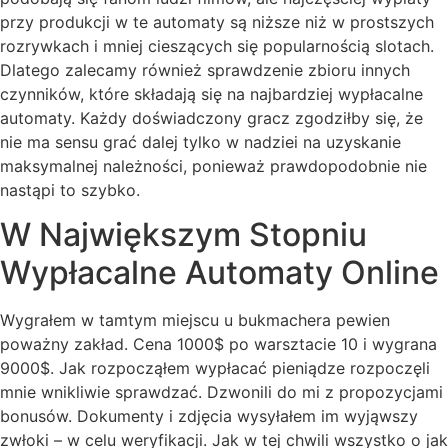
przy produkcji w te automaty są niższe niż w prostszych
rozrywkach i mniej cieszących się popularnością slotach.
Dlatego zalecamy również sprawdzenie zbioru innych
czynników, które składają się na najbardziej wypłacalne
automaty. Każdy doświadczony gracz zgodziłby się, że
nie ma sensu grać dalej tylko w nadziei na uzyskanie
maksymalnej należności, ponieważ prawdopodobnie nie
nastąpi to szybko.
W Największym Stopniu
Wypłacalne Automaty Online
Wygrałem w tamtym miejscu u bukmachera pewien
poważny zakład. Cena 1000$ po warsztacie 10 i wygrana
9000$. Jak rozpocząłem wypłacać pieniądze rozpoczęli
mnie wnikliwie sprawdzać. Dzwonili do mi z propozycjami
bonusów. Dokumenty i zdjęcia wysyłałem im wyjąwszy
zwłoki – w celu weryfikacji. Jak w tej chwili wszystko o jak