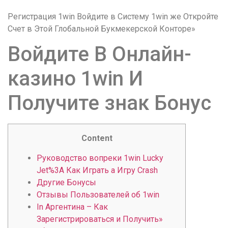
Регистрация 1win Войдите в Систему 1win же Откройте
Счет в Этой Глобальной Букмекерской Конторе»
Войдите В Онлайн-
казино 1win И
Получите знак Бонус
Content
Руководство вопреки 1win Lucky
Jet%3A Как Играть а Игру Crash
Другие Бонусы
Отзывы Пользователей об 1win
In Аргентина – Как
Зарегистрироваться и Получить»