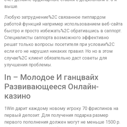
выше.
Любую затруднение%2C связанное пиппардом
работой функций например использованием веб-сайта
быстро и просто избежать%2C обратившись в саппорт.
Специалисты саппорта возможного эффективно
решат только вопросы посетителя при условии%2C
если его не нарушил никаких правил. Но но в этом
случае%2C клиент обязательно даст советы для
улучшения проблемы.
In – Молодое И ганцвайх
Развивающееся Онлайн-
казино
1Win дарит каждому новому игроку 70 фриспинов на
первый депозит. Для получения подарка размер
первого пополнения должен могут не меньше 1500 р.