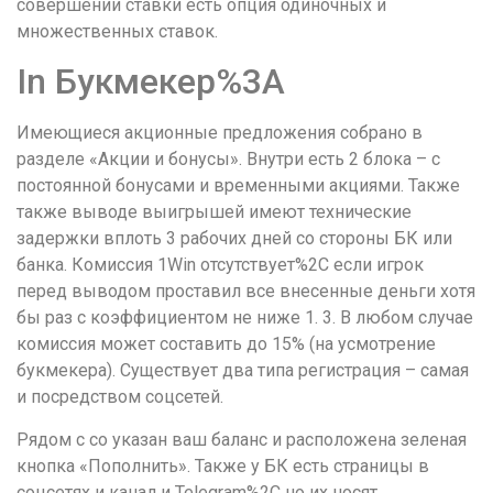
совершении ставки есть опция одиночных и
множественных ставок.
In Букмекер%3A
Имеющиеся акционные предложения собрано в
разделе «Акции и бонусы». Внутри есть 2 блока – с
постоянной бонусами и временными акциями. Также
также выводе выигрышей имеют технические
задержки вплоть 3 рабочих дней со стороны БК или
банка. Комиссия 1Win отсутствует%2C если игрок
перед выводом проставил все внесенные деньги хотя
бы раз с коэффициентом не ниже 1. 3. В любом случае
комиссия может составить до 15% (на усмотрение
букмекера). Существует два типа регистрация – самая
и посредством соцсетей.
Рядом с со указан ваш баланс и расположена зеленая
кнопка «Пополнить». Также у БК есть страницы в
соцсетях и канал и Telegram%2C но их носят