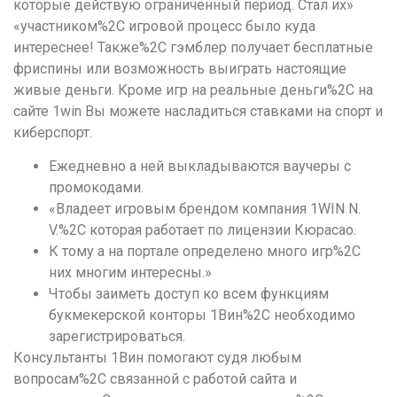
которые действую ограниченный период. Стал их»
«участником%2C игровой процесс было куда
интереснее! Также%2C гэмблер получает бесплатные
фриспины или возможность выиграть настоящие
живые деньги. Кроме игр на реальные деньги%2C на
сайте 1win Вы можете насладиться ставками на спорт и
киберспорт.
Ежедневно а ней выкладываются ваучеры с
промокодами.
«Владеет игровым брендом компания 1WIN N.
V.%2C которая работает по лицензии Кюрасао.
К тому а на портале определено много игр%2C
них многим интересны.»
Чтобы заиметь доступ ко всем функциям
букмекерской конторы 1Вин%2C необходимо
зарегистрироваться.
Консультанты 1Вин помогают судя любым
вопросам%2C связанной с работой сайта и