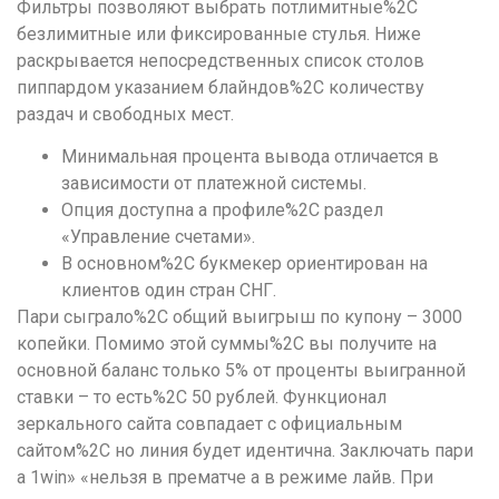
Фильтры позволяют выбрать потлимитные%2C
безлимитные или фиксированные стулья. Ниже
раскрывается непосредственных список столов
пиппардом указанием блайндов%2C количеству
раздач и свободных мест.
Минимальная процента вывода отличается в
зависимости от платежной системы.
Опция доступна а профиле%2C раздел
«Управление счетами».
В основном%2C букмекер ориентирован на
клиентов один стран СНГ.
Пари сыграло%2C общий выигрыш по купону – 3000
копейки. Помимо этой суммы%2C вы получите на
основной баланс только 5% от проценты выигранной
ставки – то есть%2C 50 рублей. Функционал
зеркального сайта совпадает с официальным
сайтом%2C но линия будет идентична. Заключать пари
а 1win» «нельзя в прематче а в режиме лайв. При