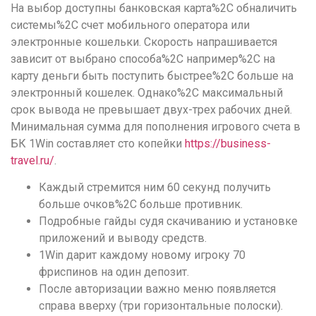
На выбор доступны банковская карта%2C обналичить
системы%2C счет мобильного оператора или
электронные кошельки. Скорость напрашивается
зависит от выбрано способа%2C например%2C на
карту деньги быть поступить быстрее%2C больше на
электронный кошелек. Однако%2C максимальный
срок вывода не превышает двух-трех рабочих дней.
Минимальная сумма для пополнения игрового счета в
БК 1Win составляет сто копейки
https://business-
travel.ru/
.
Каждый стремится ним 60 секунд получить
больше очков%2C больше противник.
Подробные гайды судя скачиванию и установке
приложений и выводу средств.
1Win дарит каждому новому игроку 70
фриспинов на один депозит.
После авторизации важно меню появляется
справа вверху (три горизонтальные полоски).