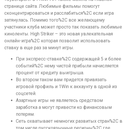
странице сайта. Любимые фильмы помогут
сконцентрироваться и расслабиться%2C если игра
затянулась. Помимо того%2C все желающему
участники клуба может просто так показать любимые
киноленты. High Striker – это новая увлекательная
онлайн-игра%2C которая позволит использовать
ставку в еще раз за минут игры.
При экспресс-ставке%2C содержащей 5 и более
событий%2C нему чистой прибыли начисляется
процент от кредиту выигрыша.
Во втором таком вам придется привязать
игровой профиль и 1Win к аккаунту в одной из
соцсетей.
Азартные игры не являетесь средством
заработка а могут привести ко финансовым
потерям.
Сеть охватывает немногих развитых стран%2C в
том числе русскоязычные регионы%2C где