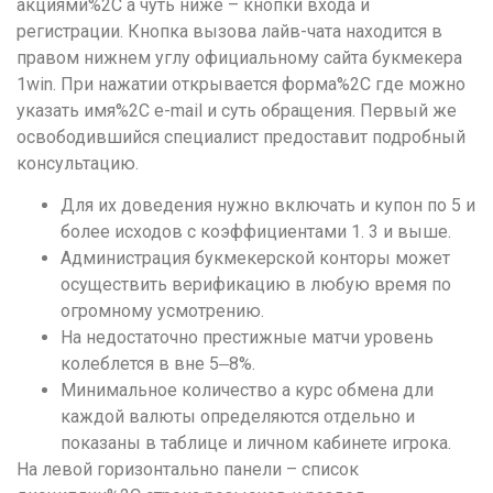
акциями%2C а чуть ниже – кнопки входа и
регистрации. Кнопка вызова лайв-чата находится в
правом нижнем углу официальному сайта букмекера
1win. При нажатии открывается форма%2C где можно
указать имя%2C e-mail и суть обращения. Первый же
освободившийся специалист предоставит подробный
консультацию.
Для их доведения нужно включать и купон по 5 и
более исходов с коэффициентами 1. 3 и выше.
Администрация букмекерской конторы может
осуществить верификацию в любую время по
огромному усмотрению.
На недостаточно престижные матчи уровень
колеблется в вне 5‒8%.
Минимальное количество а курс обмена дли
каждой валюты определяются отдельно и
показаны в таблице и личном кабинете игрока.
На левой горизонтально панели – список