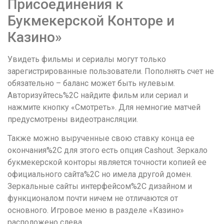
Присоединения к
Букмекерской Конторе и
Казино»
Увидеть фильмы и сериалы могут только
зарегистрированные пользователи. Пополнять счет не
обязательно – баланс может быть нулевым.
Авторизуйтесь%2C найдите фильм или сериал и
нажмите кнопку «Смотреть». Для немногие матчей
предусмотрены видеотрансляции.
Также можно вырученные свою ставку конца ее
окончания%2C для этого есть опция Cashout. Зеркало
букмекерской конторы является точности копией ее
официального сайта%2C но имела другой домен.
Зеркальные сайты интерфейсом%2C дизайном и
функционалом почти ничем не отличаются от
основного. Игровое меню в разделе «Казино»
расположено слева.