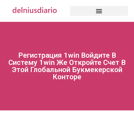
Регистрация 1win Войдите В
Систему 1win Же Откройте Счет В
Этой Глобальной Букмекерской
Конторе