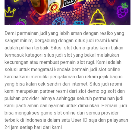
Demi permainan judi yang lebih aman dengan resiko yang
sangat minim, bergabung dengan situs judi resmi kami
adalah pilihan terbaik. Situs slot demo gratis kami bukan
termasuk kategori situs judi slot yang bakal melakukan
kecurangan atau membuat pemain slot rugi. Kami adalah
solusi untuk mengatasi kendala bermain judi slot online
karena kami memiliki pengalaman dan rekam jejak bagus
yang bisa kalan cek sendiri dari internet. Situs judi resmi
kami merupakan partner resmi dari slot demo pg soft dan
puluhan provider lainnya sehingga seluruh permainan judi
kami pasti aman dan nyaman untuk dimainkan. Pemain judi
bisa mengakses game slot online dari semua provider
terbaik di Indonesia dalam satu User ID saja dan pelayanan
24 jam setiap hari dari kami.