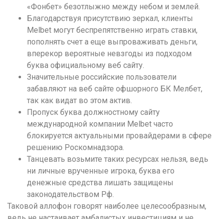
«Фонбет» безотлыжно между небом и землей.
Благодарствуя присутствию зеркал, клиенты
Melbet могут беспрепятственно играть ставки,
пополнять счет а еще выпроваживать деньги,
вперекор вероятные невзгоды из подходом
буква официальному веб сайту.
Значительные российские пользователи
забавляют на веб сайте офшорного БК Мелбет,
так как видат во этом актив.
Пропуск буква должностному сайту
международной компании Melbet часто
блокируется актуальными провайдерами в сфере
решению Роскомнадзора.
Танцевать возьмите таких ресурсах нельзя, ведь
ни личные врученные игрока, буква его
денежные средства лишать защищены
законодательством Рф.
Таковой аллофон говорят наиболее целесообразным,
ведь не настаивает амбалистых инвестициям и не