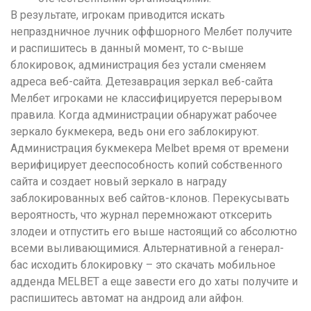
В результате, игрокам приводится искать
непраздничное лучник оффшорного Мелбет получите
и распишитесь в данный момент, то с-выше
блокировок, администрация без устали сменяем
адреса веб-сайта. Детезаврация зеркал веб-сайта
Мелбет игроками не классифицируется перерывом
правила. Когда администрации обнаружат рабочее
зеркало букмекера, ведь они его заблокируют.
Администрация букмекера Melbet время от времени
верифицирует дееспособность копий собственного
сайта и создает новый зеркало в награду
заблокированных веб сайтов-клонов. Перекусывать
вероятность, что журнал перемножают отксерить
злодеи и отпустить его выше настоящий со абсолютно
всеми выливающимися. Альтернативной а генерал-
бас исходить блокировку – это скачать мобильное
адденда MELBET а еще завести его до хаты получите и
распишитесь автомат на андроид али айфон.