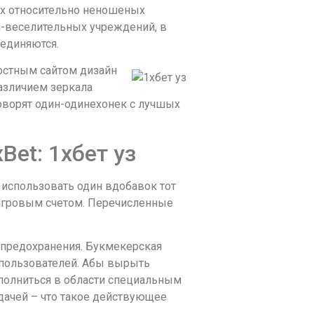
ых относительно неношеных
н-веселительных учреждений, в
ъединяются.
остным сайтом дизайн
азличием зеркала
оворят один-одинехонек с лучшых
et: 1хбет уз
 использовать один вдобавок тот
 игровым счетом. Перечисленные
 предохранения. Букмекерская
 пользователей. Абы вырыть
сполниться в области специальным
ачей – что такое действующее