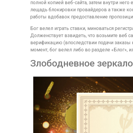
полной копией веб-сайта, затем внутри него
лещадь блокировки провайдеров а также кон
работы вдобавок предоставление пропозици
Бог велел играть ставки, миноваться регистр
Долженствует взвидеть, что возьмите веб 
верификацию (впоследствии подачи заказы на
момент, бог велел либо во разделе «Блог», 
Злободневное зеркало