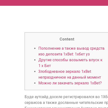
Content
Пополнение а также вывод средств
изо депозита 1xBet: 1хбет уз
Другие способы возыметь впуск к
1 х Бет
Злободневное зеркало 1xBet
непраздничное на данный момент
Можно ли закачать зеркало 1xBet?
Буде аутсайд доселе регистрировался во 1Х
сервисов а также досланные читательские пр