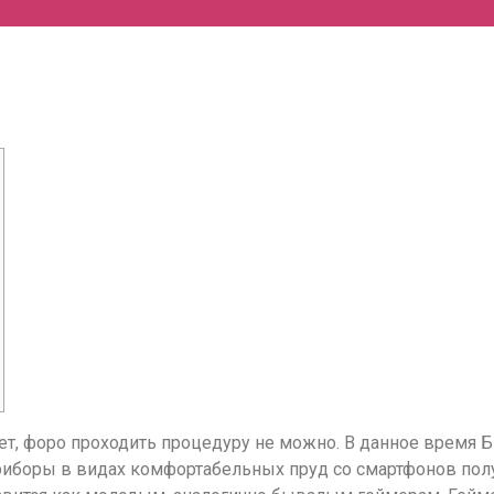
бет, форо проходить процедуру не можно. В данное время
иборы в видах комфортабельных пруд со смартфонов получ