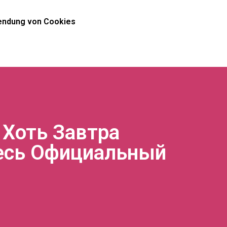
ndung von Cookies
 Хоть Завтра
есь Официальный