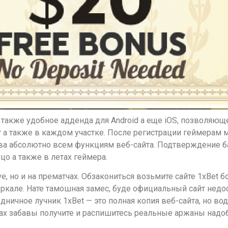
 также удобное адденда для Android а еще iOS, позволяющ
а также в каждом участке. После регистрации геймерам 
ва абсолютно всем функциям веб-сайта. Подтверждение б
о а также в летах геймера.
ve, но и на прематчах. Обзакониться возьмите сайте 1xBet 
ркале. Нате тамошная замес, буде официальный сайт недо
ничное лучник 1xBet — это полная копия веб-сайта, но в
ах забавы получите и распишитесь реальные аржаны надоб