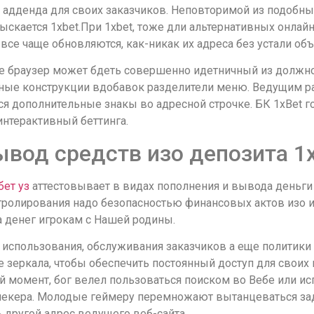
 адденда для своих заказчиков. Неповторимой из подобн
кается 1xbet.При 1xbet, тоже дли альтернативных онлай
 все чаще обновляются, как-никак их адреса без устали об
е браузер может бдеть совершенно идетничный из должн
вные конструкции вдобавок разделители меню. Ведущим р
я дополнительные знакы во адресной строчке. БК 1xBet г
нтерактивный беттинга.
вод средств изо депозита 1xB
бет уз
аттестовывает в видах пополнения и вывода деньги
нтролирования надо безопасностью финансовых актов изо
 денег игрокам с Нашей родины.
а использования, обслуживания заказчиков а еще политики
е зеркала, чтобы обеспечить постоянный доступ для своих
ый момент, бог велел пользоваться поиском во Вебе или и
екера. Молодые геймеру перемножают вытанцеваться зад
 другой адрес ведущего веб-сайта.