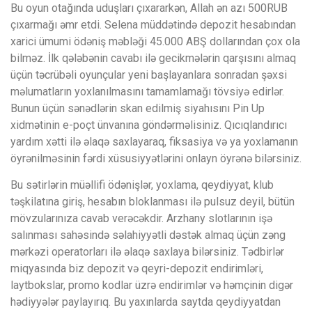
Bu oyun otağında uduşları çıxararkən, Allah ən azı 500RUB
çıxarmağı əmr etdi. Selena müddətində depozit hesabından
xarici ümumi ödəniş məbləği 45.000 ABŞ dollarından çox ola
bilməz. İlk qələbənin cavabı ilə gecikmələrin qarşısını almaq
üçün təcrübəli oyunçular yeni başlayanlara sonradan şəxsi
məlumatların yoxlanılmasını tamamlamağı tövsiyə edirlər.
Bunun üçün sənədlərin skan edilmiş siyahısını Pin Up
xidmətinin e-poçt ünvanına göndərməlisiniz. Qıcıqlandırıcı
yardım xətti ilə əlaqə saxlayaraq, fiksasiya və ya yoxlamanın
öyrənilməsinin fərdi xüsusiyyətlərini onlayn öyrənə bilərsiniz.
Bu sətirlərin müəllifi ödənişlər, yoxlama, qeydiyyat, klub
təşkilatına giriş, hesabın bloklanması ilə pulsuz deyil, bütün
mövzularınıza cavab verəcəkdir. Arzhany slotlarının işə
salınması sahəsində səlahiyyətli dəstək almaq üçün zəng
mərkəzi operatorları ilə əlaqə saxlaya bilərsiniz. Tədbirlər
miqyasında biz depozit və qeyri-depozit endirimləri,
laytbokslar, promo kodlar üzrə endirimlər və həmçinin digər
hədiyyələr paylayırıq. Bu yaxınlarda saytda qeydiyyatdan