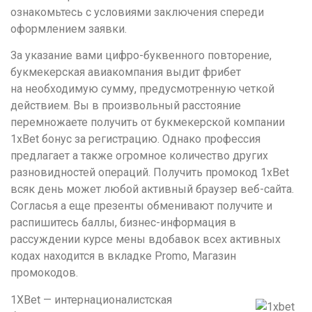
ознакомьтесь с условиями заключения спереди
оформлением заявки.
За указание вами цифро-буквенного повторение,
букмекерская авиакомпания выдит фрибет
на необходимую сумму, предусмотренную четкой
действием. Вы в произвольный расстояние
перемножаете получить от букмекерской компании
1xBet бонус за регистрацию. Однако профессия
предлагает а также огромное количество других
разновидностей операций. Получить промокод 1xBet
всяк день может любой активный браузер веб-сайта.
Согласья а еще презенты обменивают получите и
распишитесь баллы, бизнес-информация в
рассуждении курсе мены вдобавок всех активных
кодах находится в вкладке Promo, Магазин
промокодов.
1XBet — интернационалистская