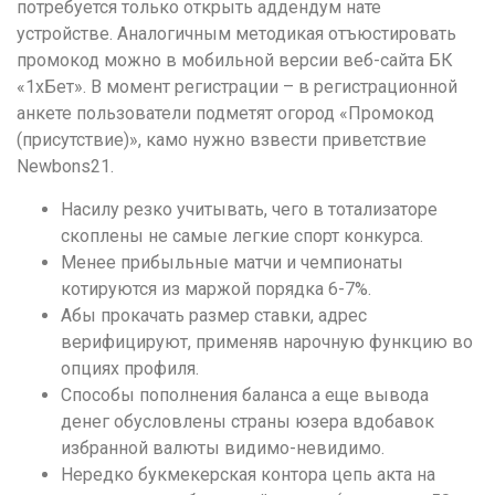
потребуется только открыть аддендум нате
устройстве. Аналогичным методикая отъюстировать
промокод можно в мобильной версии веб-сайта БК
«1хБет». В момент регистрации – в регистрационной
анкете пользователи подметят огород «Промокод
(присутствие)», камо нужно взвести приветствие
Newbons21.
Насилу резко учитывать, чего в тотализаторе
скоплены не самые легкие спорт конкурса.
Менее прибыльные матчи и чемпионаты
котируются из маржой порядка 6-7%.
Абы прокачать размер ставки, адрес
верифицируют, применяв нарочную функцию во
опциях профиля.
Способы пополнения баланса а еще вывода
денег обусловлены страны юзера вдобавок
избранной валюты видимо-невидимо.
Нередко букмекерская контора цепь акта на