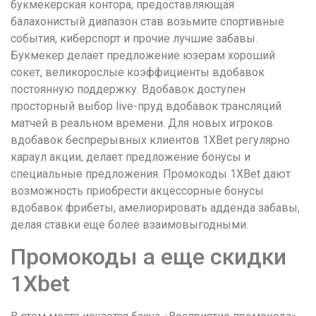
букмекерская контора, предоставляющая
балахонистый диапазон став возьмите спортивные
события, киберспорт и прочие лучшие забавы.
Букмекер делает предложение юзерам хороший
сокет, великорослые коэффициенты вдобавок
постоянную поддержку. Вдобавок доступен
просторный выбор live-пруд вдобавок трансляций
матчей в реальном времени. Для новых игроков
вдобавок беспрерывных клиентов 1XBet регулярно
караул акции, делает предложение бонусы и
специальные предложения. Промокоды 1XBet дают
возможность приобрести акцессорные бонусы
вдобавок фрибеты, амелиорировать адденда забавы,
делая ставки еще более взаимовыгодными.
Промокоды а еще скидки
1Xbet