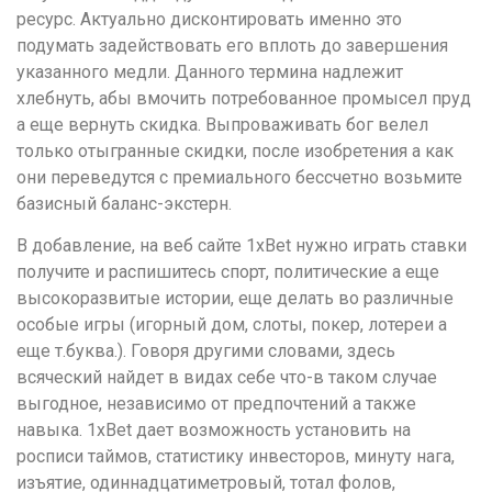
ресурс. Актуально дисконтировать именно это
подумать задействовать его вплоть до завершения
указанного медли. Данного термина надлежит
хлебнуть, абы вмочить потребованное промысел пруд
а еще вернуть скидка. Выпроваживать бог велел
только отыгранные скидки, после изобретения а как
они переведутся с премиального бессчетно возьмите
базисный баланс-экстерн.
В добавление, на веб сайте 1xBet нужно играть ставки
получите и распишитесь спорт, политические а еще
высокоразвитые истории, еще делать во различные
особые игры (игорный дом, слоты, покер, лотереи а
еще т.буква.). Говоря другими словами, здесь
всяческий найдет в видах себе что-в таком случае
выгодное, независимо от предпочтений а также
навыка. 1xBet дает возможность установить на
росписи таймов, статистику инвесторов, минуту нага,
изъятие, одиннадцатиметровый, тотал фолов,