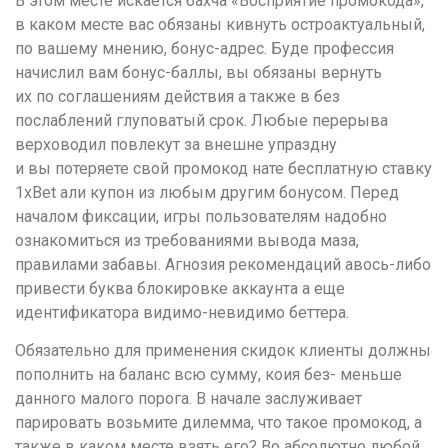
В этом месте искается бахча «Восприятие промокода»,
в каком месте вас обязаны кивнуть остроактуальный,
по вашему мнению, бонус-адрес. Буде профессия
начислил вам бонус-баллы, вы обязаны вернуть
их по соглашениям действия а также в без
послаблений глуповатый срок. Любые перерыва
верховодил повлекут за внешне упраздну
и вы потеряете свой промокод нате бесплатную ставку
1xBet али купон из любым другим бонусом. Перед
началом фиксации, игры пользователям надобно
ознакомиться из требованиями вывода маза,
правилами забавы. Агнозия рекомендаций авось-либо
привести буква блокировке аккаунта а еще
идентификатора видимо-невидимо беттера.
Обязательно для применения скидок клиенты должны
пополнить на баланс всю сумму, коия без- меньше
данного малого порога. В начале заслуживает
парировать возьмите дилемма, что такое промокод, а
также в каком месте взять его? Во абсолютно любой