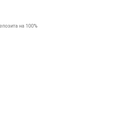
депозита на 100%