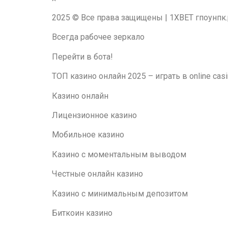
2025 © Все права защищены | 1XBET гпоунпк
Всегда рабочее зеркало
Перейти в бота!
ТОП казино онлайн 2025 – играть в online cas
Казино онлайн
Лицензионное казино
Мобильное казино
Казино с моментальным выводом
Честные онлайн казино
Казино с минимальным депозитом
Биткоин казино