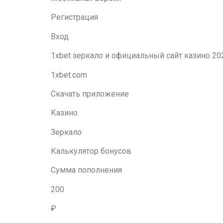
Регистрация
Вход
1xbet зеркало и официальный сайт казино 20
1xbet.com
Скачать приложение
Казино
Зеркало
Калькулятор бонусов
Сумма пополнения
200
₽