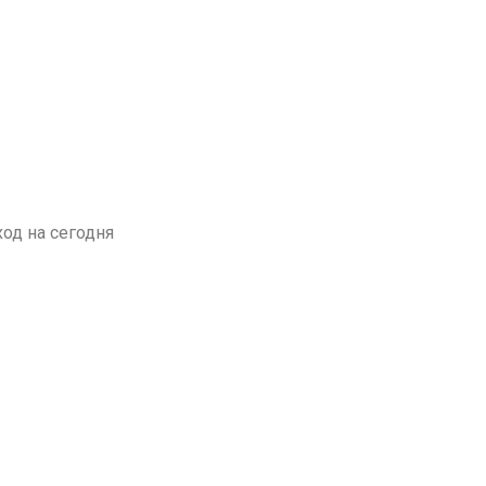
ход на сегодня