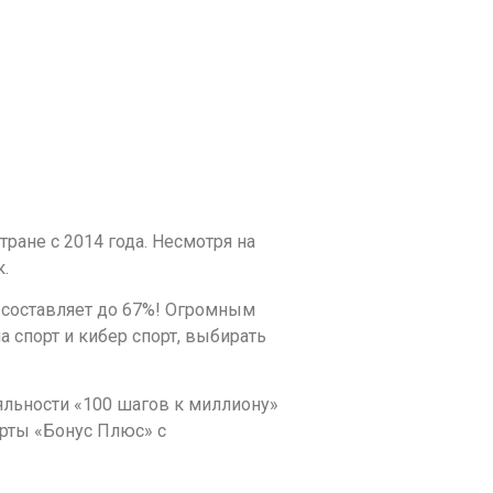
ране с 2014 года. Несмотря на
.
 составляет до 67%! Огромным
 спорт и кибер спорт, выбирать
яльности «100 шагов к миллиону»
арты «Бонус Плюс» с