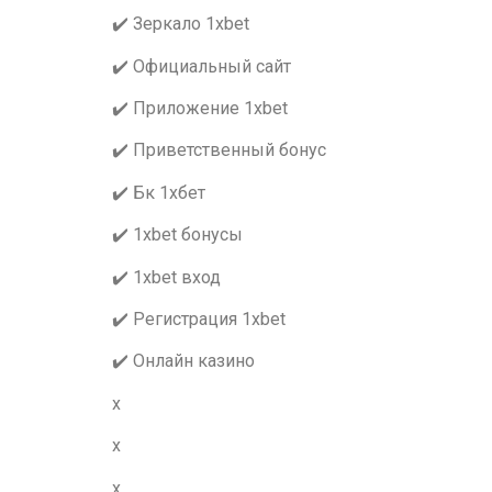
✔️ Зеркало 1xbet
✔️ Официальный сайт
✔️ Приложение 1xbet
✔️ Приветственный бонус
✔️ Бк 1хбет
✔️ 1xbet бонусы
✔️ 1xbet вход
✔️ Регистрация 1xbet
✔️ Онлайн казино
x
x
x