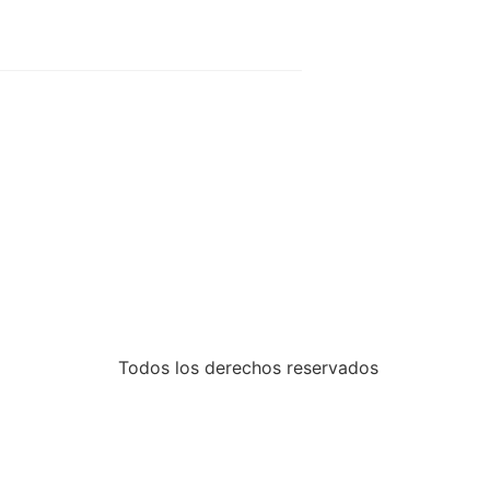
Todos los derechos reservados