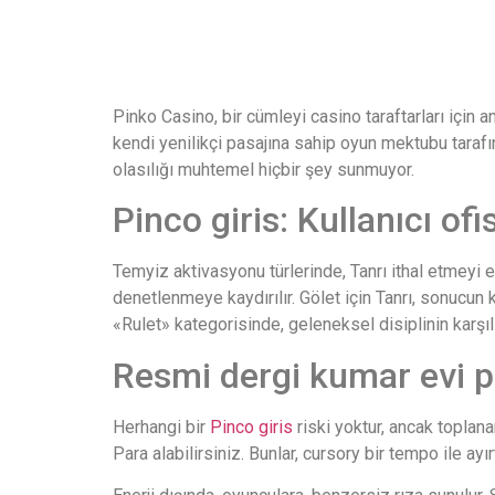
Pinko Casino, bir cümleyi casino taraftarları için 
kendi yenilikçi pasajına sahip oyun mektubu tarafın
olasılığı muhtemel hiçbir şey sunmuyor.
Pinco giris: Kullanıcı of
Temyiz aktivasyonu türlerinde, Tanrı ithal etmeyi e
denetlenmeye kaydırılır. Gölet için Tanrı, sonucun
«Rulet» kategorisinde, geleneksel disiplinin karşılı
Resmi dergi kumar evi p
Herhangi bir
Pinco giris
riski yoktur, ancak topla
Para alabilirsiniz. Bunlar, cursory bir tempo ile ayı