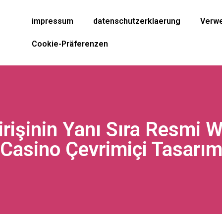
impressum
datenschutzerklaerung
Verwe
Cookie-Präferenzen
rişinin Yanı Sıra Resmi 
Casino Çevrimiçi Tasarı