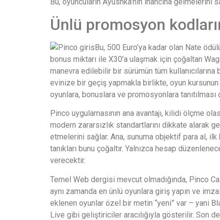
Bu, oyuncuların Ayushka’nın inancına gelmelerini s
Ünlü promosyon kodların
Bu, 500 Euro’ya kadar olan Nate ödül
bonus miktarı ile X30’a ulaşmak için çoğaltan Wagg
manevra edilebilir bir sürümün tüm kullanıcıların
evinize bir geçiş yapmakla birlikte, oyun kursunu
oyunlara, bonuslara ve promosyonlara tanıtılması d
Pinco uygulamasının ana avantajı, kilidi ölçme olas
modern zararsızlık standartlarını dikkate alarak ge
etmelerini sağlar. Ana, sunuma objektif para al, i
tanıkları bunu çoğaltır. Yalnızca hesap düzenlenec
verecektir.
Temel Web dergisi mevcut olmadığında, Pinco Casin
aynı zamanda en ünlü oyunlara giriş yapın ve imza
eklenen oyunlar özel bir metin “yeni” var – yani B
Live gibi geliştiriciler aracılığıyla gösterilir. S