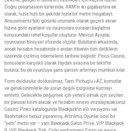
Doğru çalışmasının türlerinde, RAM’in iki gigabaytına ek
olarak, hızla hızlı bir şekilde hızla bir metre megabayt.
Amusements’teki görüntü otomatik olarak geçerli ekran
hızına göre ayarlanır ve oyunculara yuvaları başlatma
konusundaki rahat koşullar oluşturur. Mevcut Ayyalar,
oyuncunun bireysel ofisinde ölçülür. Bulutların arkasında,
ancak hesabın hesabında o andan itibaren tüm deliklerin
üzerinde çizilmiş ödemelerin tarihine bağlıdır. Pinco Casino,
bonusların karşılıklı olarak faydalı sırasına bir teklifte
bulunur, bu da oyuncuya şans şansını artırmayı mümkün kılar.
Form doldurulur doldurulmaz, Tanrı Pichug’u «AZ, komutlar
ve gereksinimlerle de sorun değil» çizgisine kurmayı
emretti. Gelecekte değişmek için yeterli olmak için seçilen
bir parasal birim alacak ve hesabın sınırını imzalayacaksınız.
Casino Pinko kataloğunda Blackjack’in elli versiyonu var.
Bashmakov henüz yıpranmış, Artırılmış Oyunlar özel bir
“yeni” metin var – yani Blackjack Salon Prive, VIP Blackjack
9, VIP Blackjack Türk. Çoğu performans Ezugi ve ayrıca