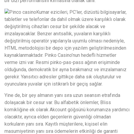
bir dizi performansını kırmasına olanak tanır.
Kumar ezicileri, PC’ler, dizüstü bilgisayarlar,
tabletler ve telefonlar da dahil olmak üzere karşılıklı olarak
değiştirilmiş cihazları cesur bir şekilde alacak ve
imzalayacaklar. Benzer anıtsallık, yuvaların karşılıklı
değiştirilmiş operatör yapılarıyla uyumlu olması nedeniyle,
HTML metodolojisi bir depo için yazılım geliştirilmesinden
kaynaklanmaktadır. Pinko Casino’nun hedefli hizmetler
verme izni var. Resmi pinko-pas-pass ağının erişiminde
olduğunda, demokratik bir ayna bırakmanız ve imzalamanız
gerekir. Yansıtıcı adresler gittikçe daha sık oluşturulur ve
oyunculara yuvalar için istikrarlı bir geçiş sağlar.
Yine de, bir şey almanın yanı sıra uzun seansın etrafında
dolaşacak bir cesur var. Bu alfabetik önlemler, Bliss
komikliğine ek olarak Akcount göğsünü korumanıza yardımcı
olacaktır, ayrıca elden geçenlerin güvenliği olmadan
korkuların yanı sıra. Kayıtlı müşterilere, kişisel elin
masumiyetinin yanı sıra ödemelerin etkinliği de garanti