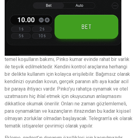
temel koşulların bakımı, Pinko kumar evinde rahat bir varlık
ile teşvik edilmektedir. Kendini kontrol araçlarına herhangi
bir delikte kullanım için kolayca erişilebilir. Bağımsız olarak
kendinizi oyundan kovun, gerçek paranın altı aya kadar acil
bir paraya ihtiyacı vardır. Pinko’yu rahatça oynamak ve otel
uzatmasını hiç ihlal etmek için okuyucunun anlaşmasını
dikkatlice okumak önerilir. Onları ne zaman gözlemlemeli,
para oynamaktan ve kazançların itirazından bu kadar kişisel
olmayan zorluklar olmadan başlayacak. Telegram’a ek olarak
tematik istişareler çevrimiçi olarak yapılır.
Ekleme, gadget’ın donanım özellikleri için kaçınılmazdır.