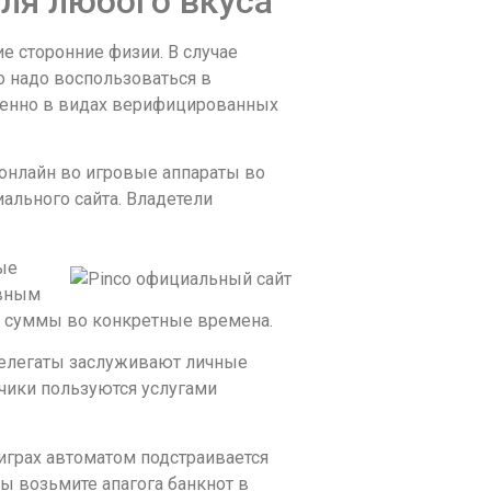
ля любого вкуса
е сторонние физии. В случае
о надо воспользоваться в
обенно в видах верифицированных
онлайн во игровые аппараты во
ального сайта. Владетели
ые
ывным
 суммы во конкретные времена.
делегаты заслуживают личные
чики пользуются услугами
играх автоматом подстраивается
ы возьмите апагога банкнот в