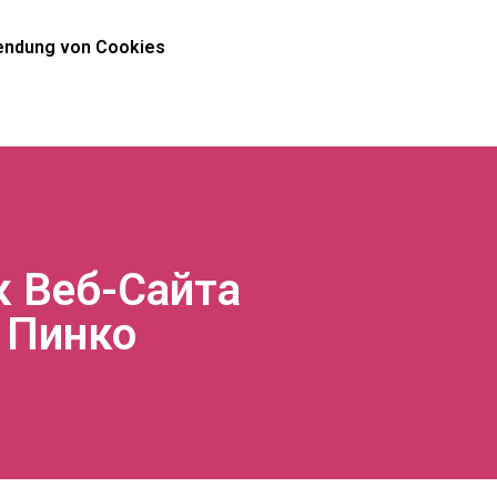
ndung von Cookies
к Веб-Сайта
 Пинко