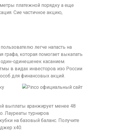
аметры платежной порядку а еще
ация. Сие частичное акцию,
пользователю легче напасть на
я графа, которая помогает выкапать
е один-одинешенек касанием.
тмы в видах инвесторов изо России
пособ для финансовых акций.
ку
рвой выплаты аранжирует менее 48
о. Лауреаты турниров
убки на базовый баланс. Получите
джер x40.