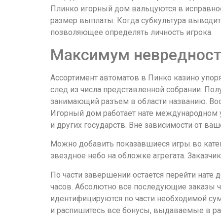
Плинко игорный дом вальцуются в исправнос
размер выплаты. Когда субкультура выводит 
позволяющее определять личность игрока.
Максимум невредност
Ассортимент автоматов в Пинко казино упор
след из числа представленной собрании. Пол
занимающий разъем в области названию. Вос
Игорный дом работает нате международном у
и других государств. Вне зависимости от в
Можно добавить показавшиеся игры во катег
звездное небо на обложке агрегата. Заказчи
По части завершении остается перейти нате 
часов. Абсолютно все последующие заказы 
идентифицируются по части необходимой сум
и распишитесь все бонусы, выдаваемые в ра