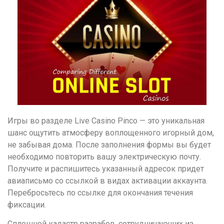
Игры во разделе Live Casino Pinco — это уникальная
шанс ощутить атмосферу воплощенного игорный дом,
не забывая дома. После заполнения формы вы будет
необходимо повторить вашу электрическую почту.
Получите и распишитесь указанный адресок придет
авиаписьмо со ссылкой в видах активации аккаунта.
Перебросьтесь по ссылке для окончания течения
фиксации.
Сплошной кадастр разрабов, сотрудничающих из