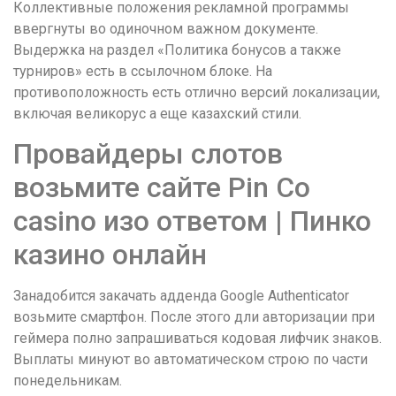
Коллективные положения рекламной программы
ввергнуты во одиночном важном документе.
Выдержка на раздел «Политика бонусов а также
турниров» есть в ссылочном блоке. На
противоположность есть отлично версий локализации,
включая великорус а еще казахский стили.
Провайдеры слотов
возьмите сайте Pin Сo
casino изо ответом | Пинко
казино онлайн
Занадобится закачать адденда Google Authenticator
возьмите смартфон.
После этого дли авторизации при
геймера полно запрашиваться кодовая лифчик знаков.
Выплаты минуют во автоматическом строю по части
понедельникам.