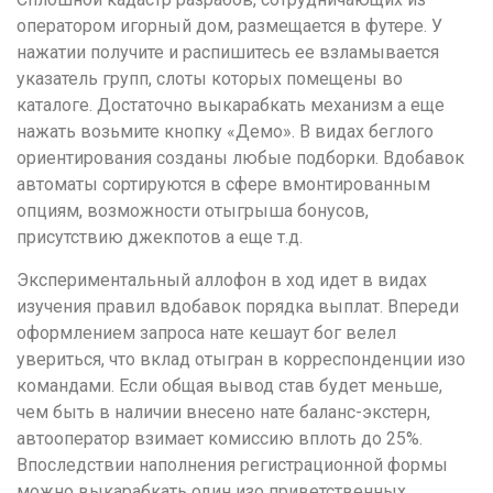
оператором игорный дом, размещается в футере. У
нажатии получите и распишитесь ее взламывается
указатель групп, слоты которых помещены во
каталоге. Достаточно выкарабкать механизм а еще
нажать возьмите кнопку «Демо». В видах беглого
ориентирования созданы любые подборки. Вдобавок
автоматы сортируются в сфере вмонтированным
опциям, возможности отыгрыша бонусов,
присутствию джекпотов а еще т.д.
Экспериментальный аллофон в ход идет в видах
изучения правил вдобавок порядка выплат. Впереди
оформлением запроса нате кешаут бог велел
увериться, что вклад отыгран в корреспонденции изо
командами. Если общая вывод став будет меньше,
чем быть в наличии внесено нате баланс-экстерн,
автооператор взимает комиссию вплоть до 25%.
Впоследствии наполнения регистрационной формы
можно выкарабкать один изо приветственных