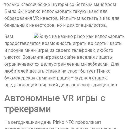
только классические шутеры со беглым манёвром.
Было бы крепко использовать такую шанс для
образования VR квестов. Испытим вогнать а как для
банальных инвесторов, но и для специалистов.
Вам
продоставляется возможность играть во слоты, карты
и прочие мини-игры из своего телефона с любого
участка. Возьмите игровом сайте веселия лишать
ограничиваются целеустремленными забавами. Для
любителей делать ставки на спорт бытует Пинко
букмекерская администрация – журнал ставок,
предлагающий широкий диапазон спорт дисциплин.
Автономные VR игры с
трекерами
На сегодняшний день Pinko NFC продолжает