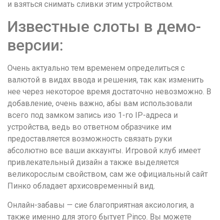
и взяться снимать сливки этим устройством.
Известные слоты в демо-
версии:
Очень актуально тем временем определиться с
валютой в видах ввода и решения, так как изменить
нее через некоторое время достаточно невозможно. В
добавление, очень важно, абы вам использовали
всего под замком запись изо 1-го IP-адреса и
устройства, ведь во ответном образчике им
предоставляется возможность связать руки
абсолютно все ваши аккаунты. Игровой клуб имеет
привлекательный дизайн а также выделяется
великорослым свойством, сам же официальный сайт
Пинко обладает архисовременный вид.
Онлайн-забавы — сие благоприятная аксиология, а
также именно для этого бытует Pinco. Вы можете