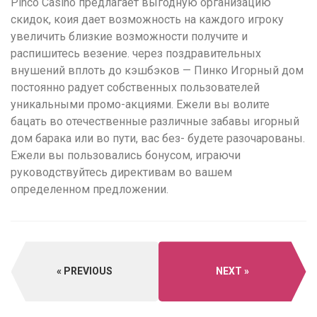
Pinco Casino предлагает выгодную организацию
скидок, коия дает возможность на каждого игроку
увеличить близкие возможности получите и
распишитесь везение. через поздравительных
внушений вплоть до кэшбэков — Пинко Игорный дом
постоянно радует собственных пользователей
уникальными промо-акциями. Ежели вы волите
бацать во отечественные различные забавы игорный
дом барака или во пути, вас без- будете разочарованы.
Ежели вы пользовались бонусом, играючи
руководствуйтесь директивам во вашем
определенном предложении.
PREVIOUS
NEXT