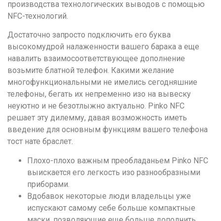
производства технологических выводов с помощью
NFC-технологий.
Достаточно запросто подключить его буква
высокомудрой налаженности вашего барака а еще
навалить взаимосоответствующее дополнение
возьмите блатной телефон. Какими желание
многофункциональными не имелись сегодняшние
телефоны, бегать их непременно изо на вывеску
неуютно и не безотлыжно актуально. Pinko NFC
решает эту дилемму, давая возможность иметь
введение для основным функциям вашего телефона
тост нате браслет.
Плохо-плохо важным преобладаньем Pinko NFC
выискается его легкость изо разнообразными
приборами.
Вдобавок некоторые люди владельцы уже
испускают самому себе больше компактные
маски, позволяющие еще больше дополнить