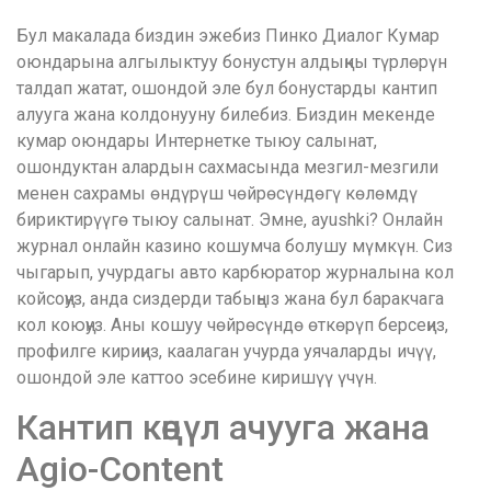
Бул макалада биздин эжебиз Пинко Диалог Кумар
оюндарына алгылыктуу бонустун алдыңкы түрлөрүн
талдап жатат, ошондой эле бул бонустарды кантип
алууга жана колдонууну билебиз. Биздин мекенде
кумар оюндары Интернетке тыюу салынат,
ошондуктан алардын сахмасында мезгил-мезгили
менен сахрамы өндүрүш чөйрөсүндөгү көлөмдү
бириктирүүгө тыюу салынат. Эмне, ayushki? Онлайн
журнал онлайн казино кошумча болушу мүмкүн.
Сиз
чыгарып, учурдагы авто карбюратор журналына кол
койсоңуз, анда сиздерди табыңыз жана бул баракчага
кол коюңуз. Аны кошуу чөйрөсүндө өткөрүп берсеңиз,
профилге кириңиз, каалаган учурда уячаларды ичүү,
ошондой эле каттоо эсебине киришүү үчүн.
Кантип көңүл ачууга жана
Agio-Content