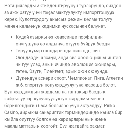
Ротацияларды активдештирүүнүн түрлөрүндө, сизден
аз ажыратуу үчүн тең салмактуулукту импорттошуңуз
керек. Кулоттордогу акысыз режим көлмө толугу
менен көлмөнүн кадимки нускасынан бөлүнөт.
Кудай азыркы өз кеңсесинде профилдин
өнүгүшүнө өз алдынча өтүүгө буйрук берди.
Тирүү кумар оюндарында пинкодо, сиз
Оюндарды алсаңыз, анда сиз эволюцияны иштеп
чыгуучулар, анын ичинде эволюция оюндары,
тетөө, Эзуги, Плейтект, арык оюн оюнунда.
Дүкөндүн аскери спорт, Чемпионат, Лига, Атлетин
ж.б. спорттун популярдуулугуна жараша болот.
Бул жардамдын жардамына таптакыр бардык
кайрылуулар купуялуулуктун жардамы менен
берилгендигин баса белгилөө үчүн актуалдуу. Pinko
Casino, айрыкча санариптик терминдеринде кыйла бир
кыйла олуттуу болгон өз кардарларынын жеке
маалыматтарын коргойт. Бул жагдайга рахмат,