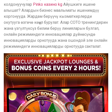
колдонуучулар
Pinko казино kg
Айушкиге ишене
алышат? Алардын бизнес маалыматы ишенимдүү
коргонууда. Жардам берүүчү кызматкерлерди
окутууга өзгөчө көңүл бурулат. Алар COTO тренингдерин
жана үзгүлтүксүз билим берүү линияларын булгап,
онлайн режиминдеги инновациялар дүйнөсүндө
инновацияларды орнотууда жана ошондой эле онлайн
режиминдеги инновацияларды орнотууда сакталат.