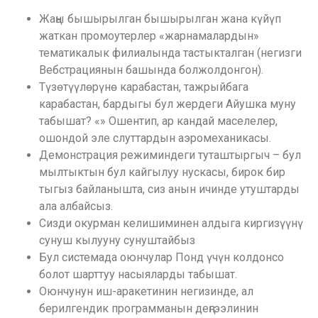
Жаңы бышырылган бышырылган жана күйүп
жаткан промоутерлер «жарнамалардын»
тематикалык филиалында тастыкталган (негизги
Вебстрациянын башында болжолдонгон).
Түзөтүүлөрүнө карабастан, тажрыйбага
карабастан, бардыгы бул жердеги Айушка муну
табышат? «» Ошентип, ар кандай маселелер,
ошондой эле слуттардын аэромеханикасы.
Демонстрация режиминдеги туташтыргыч – бул
мылтыктын бул кайгылуу нускасы, бирок бир
тыгыз байланышта, сиз анын ичинде утуштарды
ала албайсыз.
Сизди окурман келишиминен алдыга киргизүүнү
сунуш кылууну сунуштайбыз
Бул системада оюнчулар Понд үчүн колдонсо
болот шарттуу насыяларды табышат.
Оюнчунун иш-аракетинин негизинде, ал
берилгендик программанын деңгээлинин