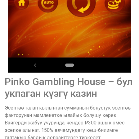
Pinko Gambling House – бул
укпаган күзгү казин
Эсептөө талап кылынган сумманын бонустук эсептөө
факторунан мамлекетке ылайык болушу керек.
Вайгерди жабуу учурунда, чендер ₽300 ашык эмес
эсепке алынат. 150% өлчөмүндөгү кеш-билимге
таптакыр бардык депозиттерге тиркелет.