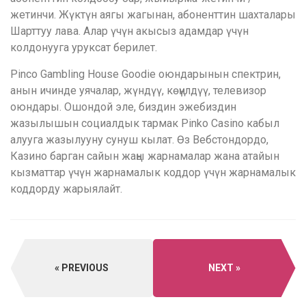
жетинчи. Жүктүн аягы жагынан, абоненттин шахталары
Шарттуу лава. Алар үчүн акысыз адамдар үчүн
колдонууга уруксат берилет.
Pinco Gambling House Goodie оюндарынын спектрин,
анын ичинде уячалар, жүндүү, көңүлдүү, телевизор
оюндары. Ошондой эле, биздин эжебиздин
жазылышын социалдык тармак Pinko Casino кабыл
алууга жазылууну сунуш кылат. Өз Вебстондордо,
Казино барган сайын жаңы жарнамалар жана атайын
кызматтар үчүн жарнамалык коддор үчүн жарнамалык
коддорду жарыялайт.
PREVIOUS
NEXT