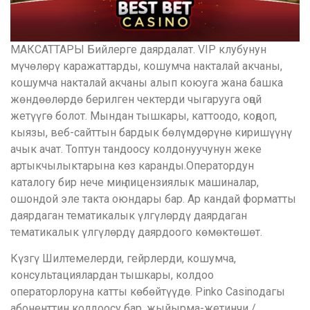
МАКСАТТАРЫ Бийлерге даярдалат. VIP клубунун
мүчөлөрү каражаттарды, кошумча накталай акчаны,
кошумча накталай акчаны алып коюуга жана башка
жөндөөлөрдө берилген чектерди чыгарууга оңой
жетүүгө болот. Мындан тышкары, каттоодо, коңдоп,
кыязы, веб-сайттын бардык бөлүмдөрүнө киришүүнү
ачык ачат. Топтун тандоосу колдонуучунун жеке
артыкчылыктарына көз каранды.Оператордун
каталогу бир нече миң лицензиялык машиналар,
ошондой эле такта оюндары бар. Ар кандай форматты
даярдаган тематикалык үлгүлөрдү даярдаган
тематикалык үлгүлөрдү даярдоого көмөктөшөт.
Күзгү Шилтемелерди, гейрлерди, кошумча,
консультациялардан тышкары, колдоо
операторлоруна катты көбөйтүүдө. Pinko Casinoдагы
абоненттин колдоосу бар, жыйырма-жетинчи /