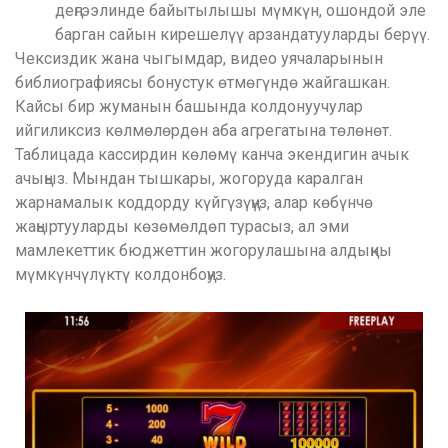
деңгээлинде байытылышы мүмкүн, ошондой эле
барган сайын кирешелүү арзандатууларды берүү.
Чексиздик жана чыгымдар, видео уячаларынын
библиографиясы бонустук өтмөгүндө жайгашкан.
Кайсы бир жуманын башында колдонуучулар
ийгиликсиз көлмөлөрдөн аба агрегатына төлөнөт.
Таблицада кассирдин көлөмү канча экендигин ачык
ачыңыз. Мындан тышкары, жогоруда каралган
жарнамалык коддорду күйгүзүңүз, алар көбүнчө
жаңыртууларды көзөмөлдөп турасыз, ал эми
мамлекеттик бюджеттин жогорулашына алдыңкы
мүмкүнчүлүктү колдонбоңуз.