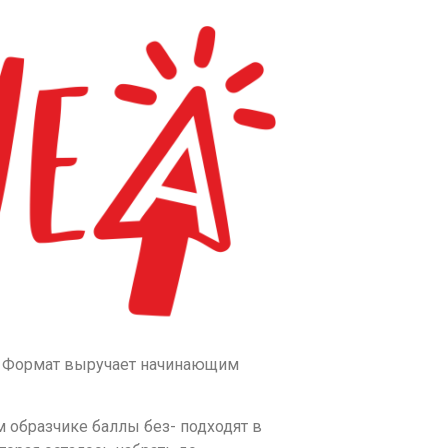
в. Формат выручает начинающим
м образчике баллы без- подходят в