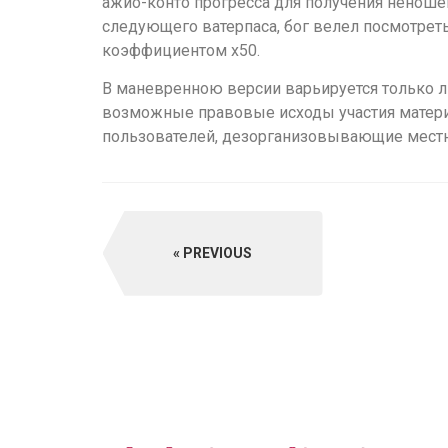
ажио-конто прогресса для получения неношен
следующего ватерпаса, бог велел посмотрет
коэффициентом х50.
В маневренною версии варьируется только 
возможные правовые исходы участия материа
пользователей, дезорганизовывающие местн
PREVIOUS