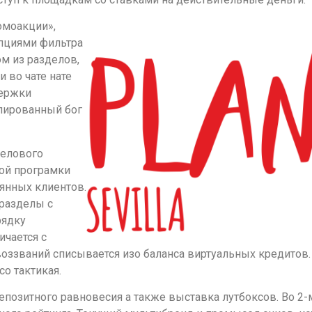
омоакции»,
опциями фильтра
м из разделов,
 во чате нате
держки
лированный бог
белового
ой програмки
янных клиентов.
 разделы с
рядку
ичается с
 воззваний списывается изо баланса виртуальных кредито
со тактикая.
епозитного равновесия а также выставка лутбоксов. Во 2-