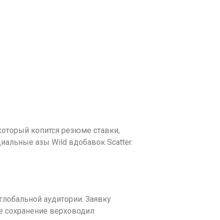
который копится резюме ставки,
альные азы Wild вдобавок Scatter.
глобальной аудитории. Заявку
е сохранение верховодил