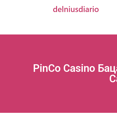
PinCo Casino Ба
С