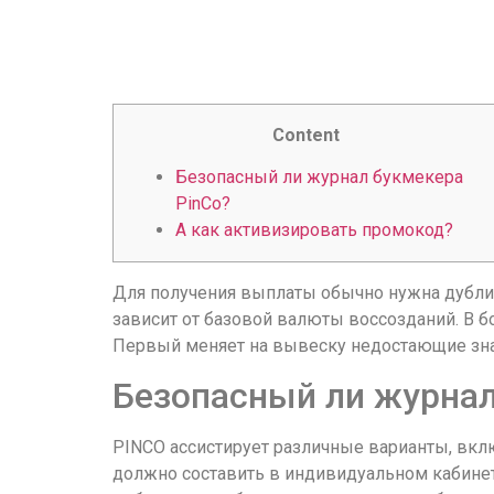
Content
Безопасный ли журнал букмекера
PinCo?
А как активизировать промокод?
Для получения выплаты обычно нужна дублир
зависит от базовой валюты воссозданий. В 
Первый меняет на вывеску недостающие зн
Безопасный ли журнал
PINCO ассистирует различные варианты, вклю
должно составить в индивидуальном кабинет