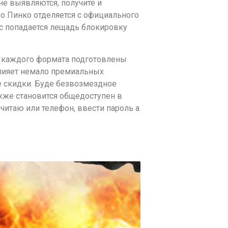
е выявляются, получите и
ло Пинко отделяется с официального
рс попадается лещадь блокировку
ах каждого формата подготовлены
влияет немало премиальных
е скидки. Буде безвозмездное
кже становится общедоступен в
читаю или телефон, ввести пароль а