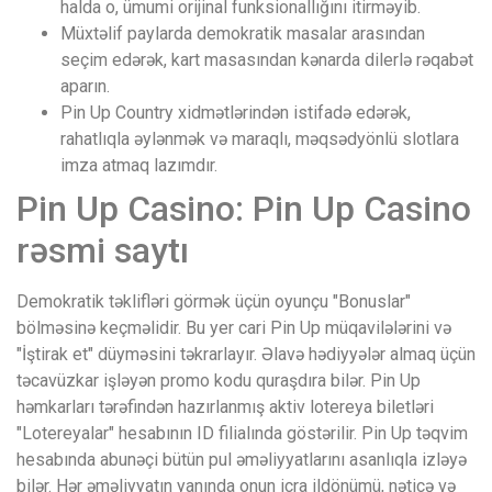
halda o, ümumi orijinal funksionallığını itirməyib.
Müxtəlif paylarda demokratik masalar arasından
seçim edərək, kart masasından kənarda dilerlə rəqabət
aparın.
Pin Up Country xidmətlərindən istifadə edərək,
rahatlıqla əylənmək və maraqlı, məqsədyönlü slotlara
imza atmaq lazımdır.
Pin Up Casino: Pin Up Casino
rəsmi saytı
Demokratik təklifləri görmək üçün oyunçu "Bonuslar"
bölməsinə keçməlidir. Bu yer cari Pin Up müqavilələrini və
"İştirak et" düyməsini təkrarlayır. Əlavə hədiyyələr almaq üçün
təcavüzkar işləyən promo kodu quraşdıra bilər. Pin Up
həmkarları tərəfindən hazırlanmış aktiv lotereya biletləri
"Lotereyalar" hesabının ID filialında göstərilir. Pin Up təqvim
hesabında abunəçi bütün pul əməliyyatlarını asanlıqla izləyə
bilər. Hər əməliyyatın yanında onun icra ildönümü, nəticə və