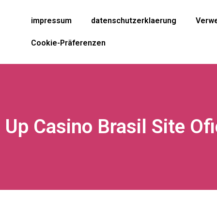
impressum
datenschutzerklaerung
Verwe
Cookie-Präferenzen
 Up Casino Brasil Site Ofi