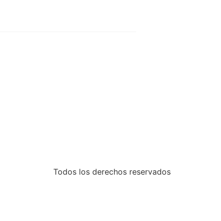
Todos los derechos reservados