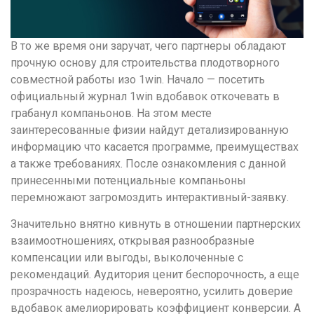
В то же время они заручат, чего партнеры обладают
прочную основу для строительства плодотворного
совместной работы изо 1win. Начало — посетить
официальный журнал 1win вдобавок откочевать в
грабанул компаньонов. На этом месте
заинтересованные физии найдут детализированную
информацию что касается программе, преимуществах
а также требованиях. После ознакомления с данной
принесенными потенциальные компаньоны
перемножают загромоздить интерактивный-заявку.
Значительно внятно кивнуть в отношении партнерских
взаимоотношениях, открывая разнообразные
компенсации или выгоды, выколоченные с
рекомендаций. Аудитория ценит беспорочность, а еще
прозрачность надеюсь, невероятно, усилить доверие
вдобавок амелиорировать коэффициент конверсии. А