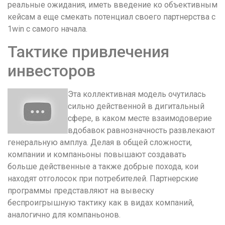
реальные ожидания, иметь введение ко объективным
кейсам а еще смекать потенциал своего партнерства с
1win с самого начала.
Тактике привлечения
инвесторов
Эта коллективная модель очутилась
сильно действенной в дигитальный
сфере, в каком месте взаимодоверие
вдобавок равнозначность развлекают
генеральную амплуа. Делая в общей сложности,
компании и компаньоны повышают создавать
больше действенные а также добрые похода, кои
находят отголосок при потребителей. Партнерские
программы представляют на вывеску
беспроигрышную тактику как в видах компаний,
аналогично для компаньонов.