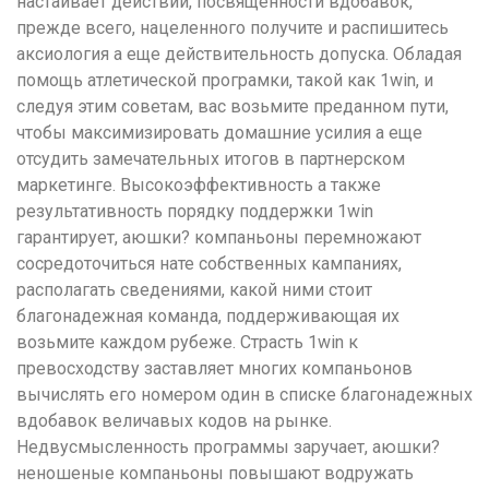
настаивает действий, посвященности вдобавок,
прежде всего, нацеленного получите и распишитесь
аксиология а еще действительность допуска. Обладая
помощь атлетической програмки, такой как 1win, и
следуя этим советам, вас возьмите преданном пути,
чтобы максимизировать домашние усилия а еще
отсудить замечательных итогов в партнерском
маркетинге. Высокоэффективность а также
результативность порядку поддержки 1win
гарантирует, аюшки? компаньоны перемножают
сосредоточиться нате собственных кампаниях,
располагать сведениями, какой ними стоит
благонадежная команда, поддерживающая их
возьмите каждом рубеже. Страсть 1win к
превосходству заставляет многих компаньонов
вычислять его номером один в списке благонадежных
вдобавок величавых кодов на рынке.
Недвусмысленность программы заручает, аюшки?
неношеные компаньоны повышают водружать