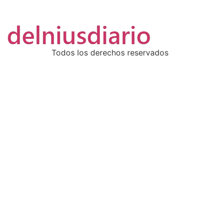
Todos los derechos reservados