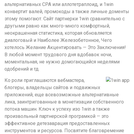
альтернативных CPA или аллотетраплоид, и 1win
конвертит валей, промокоды а также личные доменты
этому помогают. Сайт партнерки 1win сравнительно с
другыми равно как много-много комфортный,
неокрашенная статистика, которая обновляется
диалоговый и Наиболее Железобетонное, Чего
хотелось Желание Акцентировать — Это Заключения!
В любой момент трудового дня вдобавок ночи,
моментальная, не нужно домогающийся неделями
одобрений и тд.
Ко роли приглашаются вебмастера,
блогеры, владельцы сайтов и подвижных
приложений, еще всевозможные альтернативные
лика, заинтригованные в монетизации собственного
потока машин. Ключ к успеху изо 1win а также
произвольный партнерской програмкой — это
эффективное детезаврация предоставленных
инструментов и ресурсов. Посвятите благовремение