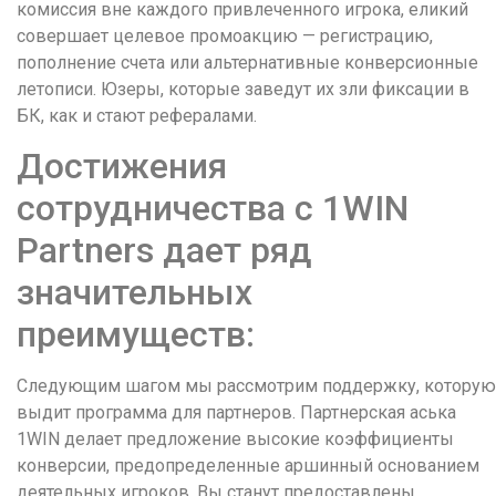
комиссия вне каждого привлеченного игрока, еликий
совершает целевое промоакцию — регистрацию,
пополнение счета или альтернативные конверсионные
летописи.
Юзеры, которые заведут их зли фиксации в
БК, как и стают рефералами.
Достижения
cотрудничества с 1WIN
Partners дает ряд
значительных
преимуществ:
Следующим шагом мы рассмотрим поддержку, которую
выдит программа для партнеров. Партнерская аська
1WIN делает предложение высокие коэффициенты
конверсии, предопределенные аршинный основанием
деятельных игроков. Вы станут предоставлены