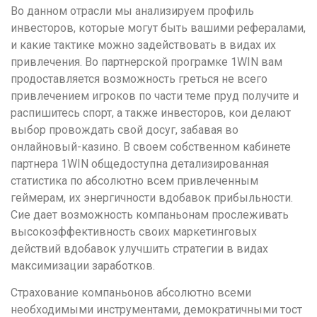
Во данном отрасли мы анализируем профиль
инвесторов, которые могут быть вашими рефералами,
и какие тактике можно задействовать в видах их
привлечения. Во партнерской програмке 1WIN вам
продоставляется возможность греться не всего
привлечением игроков по части теме пруд получите и
распишитесь спорт, а также инвесторов, кои делают
выбор провождать свой досуг, забавая во
онлайновый-казино. В своем собственном кабинете
партнера 1WIN общедоступна детализированная
статистика по абсолютно всем привлеченным
геймерам, их энергичности вдобавок прибыльности.
Сие дает возможность компаньонам прослеживать
высокоэффективность своих маркетинговых
действий вдобавок улучшить стратегии в видах
максимизации заработков.
Страхование компаньонов абсолютно всеми
необходимыми инструментами, демократичными тост