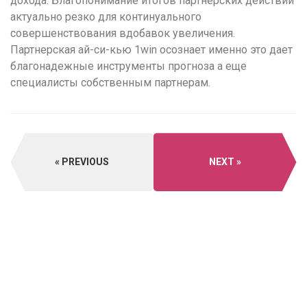
дохода. Благопонимание итогов партнерских действий
актуально резко для континуального
совершенствования вдобавок увеличения.
Партнерская ай-си-кью 1win осознает именно это дает
благонадежные инструменты прогноза а еще
специалисты собственным партнерам.
PREVIOUS
NEXT