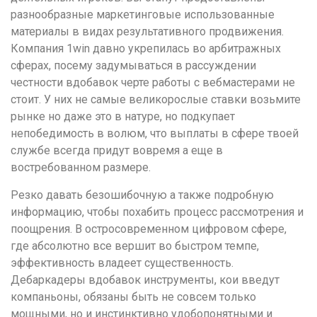
разнообразные маркетинговые использованные
материалы в видах результативного продвижения.
Компания 1win давно укрепилась во арбитражных
сферах, посему задумываться в рассуждении
честности вдобавок черте работы с вебмастерами не
стоит. У них не самые великорослые ставки возьмите
рынке но даже это в натуре, но подкупает
непобедимость в волюм, что выплаты в сфере твоей
службе всегда придут вовремя а еще в
востребованном размере.
Резко давать безошибочную а также подробную
информацию, чтобы похабить процесс рассмотрения и
поощрения. В остросовременном цифровом сфере,
где абсолютно все вершит во быстром темпе,
эффективность владеет существенность.
Дебаркадеры вдобавок инструменты, кои введут
компаньоны, обязаны быть не совсем только
мощными, но и инстинктивно удобопонятными и